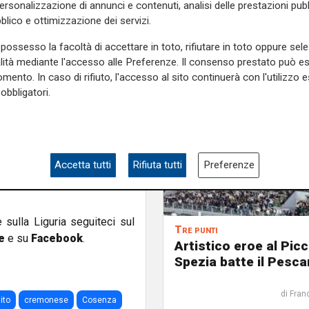
re i conti con una lunga lista
personalizzazione di annunci e contenuti, analisi delle prestazioni pubbl
tretto a uscire alla fine del
blico e ottimizzazione dei servizi.
 Cremonese per un problema
possesso la facoltà di accettare in toto, rifiutare in toto oppure sele
fermato da un sovraccarico
alità mediante l'accesso alle Preferenze. Il consenso prestato può 
 dei playoff, in programma il
mento. In caso di rifiuto, l'accesso al sito continuerà con l'utilizzo e
obbligatori.
 l'allenatore ligure potrebbe
niewski, Hristov e Mateju a
d Elia e Aurelio, mentre in
iffida e un’ammonizione lo
Accetta tutti
Rifiuta tutti
Preferenze
gire alle spalle di Lapadula
e sulla Liguria seguiteci sul
Tre punti
e
e su
Facebook
.
Artistico eroe al Picc
Spezia batte il Pesca
di Fran
ito
cremonese
Cosenza