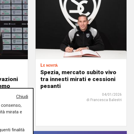
Le novità
a
Spezia, mercato subito vivo
vazioni
tra innesti mirati e cessioni
remo
pesanti
04/01/2026
Chiudi
di Francesca Balestri
uo consenso,
30/01/2026
ità mirata e
di Redazione
uenti finalità