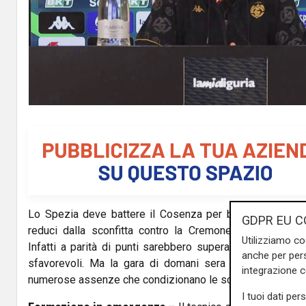
Lo Spezia deve battere il Cosenza per blindare il terzo po
GDPR EU C
reduci dalla sconfitta contro la Cremonese, non posson
Utilizziamo co
Infatti a parità di punti sarebbero superati dai lombardi, i
anche per pers
sfavorevoli. Ma la gara di domani sera si presenta co
integrazione 
numerose assenze che condizionano le scelte di D’Angelo
I tuoi dati per