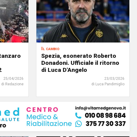
Il cambio
atanzaro
Spezia, esonerato Roberto
Donadoni. Ufficiale il ritorno
2
di Luca D'Angelo
25/04/2026
23/03/2026
di Redazione
di Luca Pandimiglio