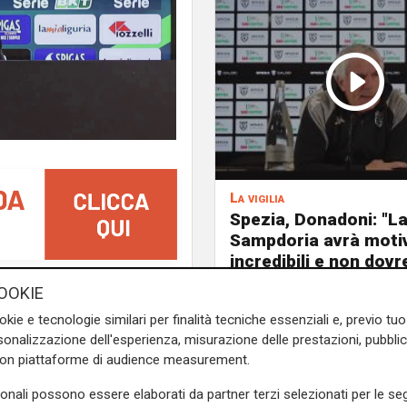
La vigilia
Spezia, Donadoni: "L
Sampdoria avrà moti
incredibili e non dov
farci coinvolgere
sto in classifica: i liguri,
OOKIE
dall'ambiente"
o permettersi passi falsi.
okie e tecnologie similari per finalità tecniche essenziali e, previo t
n virtù degli scontri diretti
onalizzazione dell'esperienza, misurazione delle prestazioni, pubblic
mplicata, anche a causa di
con piattaforme di audience measurement.
.
sonali possono essere elaborati da partner terzi selezionati per le seg