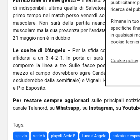
Formazione in emergenza –
Il tecnico aquilotto deve fa
pubblicitarie: 
di indisponibili, ultima quella di Salvatore Esposito, cos
ricerca del pub
primo tempo nel match perso venerdì scorso contro la
Rimane in tuo 
muscolare. Non sarà della partita neanche Bandinelli, 
specifiche fin
muscolare ma la sua presenza per l'andata delle semifinali
in qualsiasi mo
21 maggio non è in dubbio
cookie tecnici 
Le scelte di D'Angelo –
Per la sfida contro i calabresi,
affidarsi a un 3-4-2-1. In porta ci sarà Gori, con Wis
Cookie policy
comporre la linea a tre. Sulle fasce possibile spazio a
mezzo al campo dovrebbero agire Candelari (Nagy è in d
escluderebbe dalla semifinale) e Vignali. Kouda potrebbe a
e Pio Esposito.
Per restare sempre aggiornati
sulle principali notizi
canale Telenord, su
Whatsapp,
su
Instagram
,
su
Youtub
Tags:
spezia
serie b
playoff Serie B
Luca d'Angelo
salvatore espos