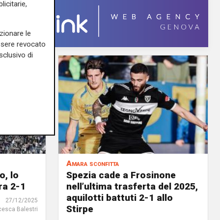
icitarie,
zionare le
essere revocato
sclusivo di
Amara sconfitta
o, lo
Spezia cade a Frosinone
ra 2-1
nell’ultima trasferta del 2025,
aquilotti battuti 2-1 allo
27/12/2025
Stirpe
cesca Balestri