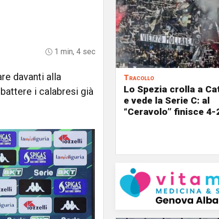
1 min, 4 sec
re davanti alla
Tracollo
Lo Spezia crolla a C
attere i calabresi già
e vede la Serie C: al
“Ceravolo” finisce 4-