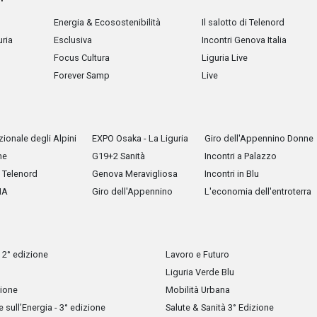
Energia & Ecosostenibilità
Il salotto di Telenord
uria
Esclusiva
Incontri Genova Italia
Focus Cultura
Liguria Live
Forever Samp
Live
ionale degli Alpini
EXPO Osaka - La Liguria
Giro dell'Appennino Donne
he
G19+2 Sanità
Incontri a Palazzo
Telenord
Genova Meravigliosa
Incontri in Blu
IA
Giro dell'Appennino
L'economia dell'entroterra
 2° edizione
Lavoro e Futuro
Liguria Verde Blu
zione
Mobilità Urbana
sull’Energia - 3° edizione
Salute & Sanità 3° Edizione