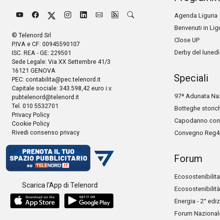
Agenda Liguria
Benvenuti in Lig
© Telenord Srl
Close UP
P.IVA e CF: 00945590107
Derby del lunedì
ISC. REA - GE: 229501
Sede Legale: Via XX Settembre 41/3
16121 GENOVA
Speciali
PEC:
contabilita@pec.telenord.it
Capitale sociale: 343.598,42 euro i.v.
97ª Adunata Naz
pubtelenord@telenord.it
Tel. 010 5532701
Botteghe storic
Privacy Policy
Capodanno con 
Cookie Policy
Rivedi consenso privacy
Convegno Reg4
Forum
Ecosostenibilita
Scarica l'App di Telenord
Ecosostenibilità
Energia - 2° edi
Forum Nazionale 