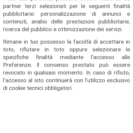
partner terzi selezionati per le seguenti finalità
pubblicitarie: personalizzazione di annunci e
contenuti, analisi delle prestazioni pubblicitarie,
ricerca del pubblico e ottimizzazione dei servizi.
Rimane in tuo possesso la facoltà di accettare in
toto, rifiutare in toto oppure selezionare le
specifiche finalità mediante l'accesso alle
Le novità
Preferenze. Il consenso prestato può essere
Spezia, mercato subito vivo tra
revocato in qualsiasi momento. In caso di rifiuto,
innesti mirati e cessioni pesanti
l'accesso al sito continuerà con l'utilizzo esclusivo
04/01/2026
di cookie tecnici obbligatori.
di Francesca Balestri