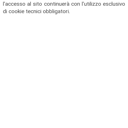
l'accesso al sito continuerà con l'utilizzo esclusivo
di cookie tecnici obbligatori.
La trattativa
Genoa, Vogliacco a un passo dalla
Cremonese
03/08/2026
di Claudio Baffico