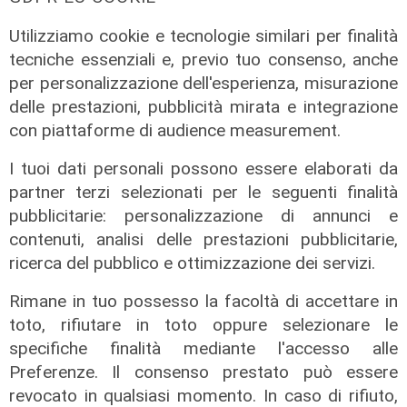
Utilizziamo cookie e tecnologie similari per finalità
tecniche essenziali e, previo tuo consenso, anche
per personalizzazione dell'esperienza, misurazione
delle prestazioni, pubblicità mirata e integrazione
con piattaforme di audience measurement.
I tuoi dati personali possono essere elaborati da
Verso gli Europei
partner terzi selezionati per le seguenti finalità
pubblicitarie: personalizzazione di annunci e
Euro 2032, ora è ufficiale: fra i 16
contenuti, analisi delle prestazioni pubblicitarie,
stadi candidati c'è anche il 'Ferraris'
ricerca del pubblico e ottimizzazione dei servizi.
di Genova
04/08/2026
Rimane in tuo possesso la facoltà di accettare in
di Redazione Sport
toto, rifiutare in toto oppure selezionare le
specifiche finalità mediante l'accesso alle
Preferenze. Il consenso prestato può essere
revocato in qualsiasi momento. In caso di rifiuto,