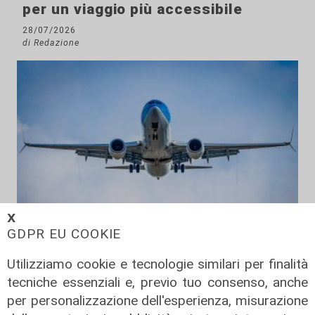
per un viaggio più accessibile
28/07/2026
di Redazione
𝗫
GDPR EU COOKIE
Regole
Utilizziamo cookie e tecnologie similari per finalità
Nuovi diritti per i passeggeri aerei
tecniche essenziali e, previo tuo consenso, anche
nell’Unione europea: più tutele su
per personalizzazione dell'esperienza, misurazione