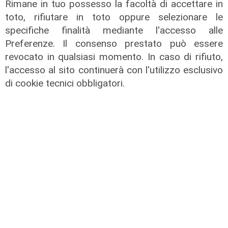
Rimane in tuo possesso la facoltà di accettare in
toto, rifiutare in toto oppure selezionare le
specifiche finalità mediante l'accesso alle
Preferenze. Il consenso prestato può essere
revocato in qualsiasi momento. In caso di rifiuto,
Disposizioni
l'accesso al sito continuerà con l'utilizzo esclusivo
di cookie tecnici obbligatori.
Autovelox, nuove regole in vigore:
oltre 3mila dispositivi già conformi
alle norme
13/07/2026
di Redazione