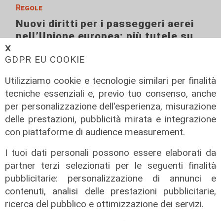
Regole
Nuovi diritti per i passeggeri aerei
nell’Unione europea: più tutele su
rimborsi, ritardi, prezzi e assistenza
𝗫
GDPR EU COOKIE
15/07/2026
di Redazione
Utilizziamo cookie e tecnologie similari per finalità
tecniche essenziali e, previo tuo consenso, anche
per personalizzazione dell'esperienza, misurazione
delle prestazioni, pubblicità mirata e integrazione
con piattaforme di audience measurement.
I tuoi dati personali possono essere elaborati da
partner terzi selezionati per le seguenti finalità
pubblicitarie: personalizzazione di annunci e
contenuti, analisi delle prestazioni pubblicitarie,
ricerca del pubblico e ottimizzazione dei servizi.