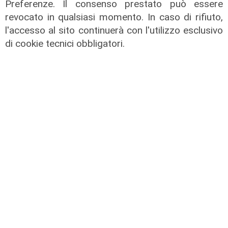
Preferenze. Il consenso prestato può essere
Il fatto
revocato in qualsiasi momento. In caso di rifiuto,
Cadono calcinacci dal viadotto della
l'accesso al sito continuerà con l'utilizzo esclusivo
A26, residente di Mele sporge
di cookie tecnici obbligatori.
denuncia
05/08/2026
di r.c.
Il caso