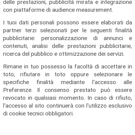
delle prestazioni, pubblicità mirata e integrazione
con piattaforme di audience measurement.
I tuoi dati personali possono essere elaborati da
partner terzi selezionati per le seguenti finalità
pubblicitarie: personalizzazione di annunci e
contenuti, analisi delle prestazioni pubblicitarie,
ricerca del pubblico e ottimizzazione dei servizi.
Rimane in tuo possesso la facoltà di accettare in
toto, rifiutare in toto oppure selezionare le
specifiche finalità mediante l'accesso alle
Estate torrida
Preferenze. Il consenso prestato può essere
Caldo atroce, a Genova sarà bollino
revocato in qualsiasi momento. In caso di rifiuto,
rosso fino a domenica. Ecco dove
l'accesso al sito continuerà con l'utilizzo esclusivo
trovare il fresco
di cookie tecnici obbligatori.
07/08/2026
di F.S.