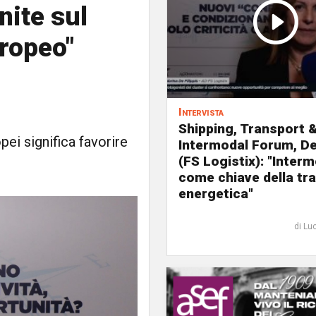
nite sul
uropeo"
Intervista
Shipping, Transport 
pei significa favorire
Intermodal Forum, De 
(FS Logistix): "Interm
come chiave della tr
energetica"
di Lu