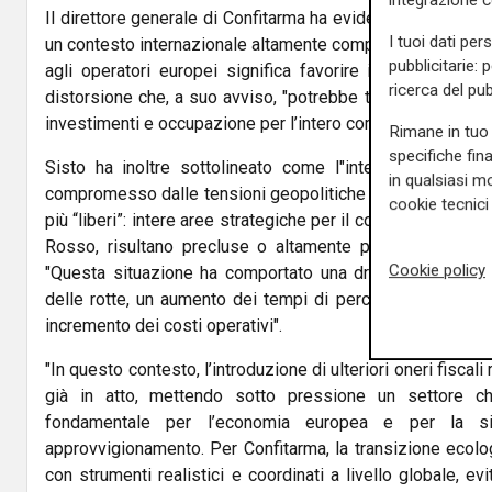
integrazione 
Il direttore generale di Confitarma ha evidenziato come "il
I tuoi dati per
un contesto internazionale altamente competitivo, nel quale
pubblicitarie: 
agli operatori europei significa favorire indirettamente 
ricerca del pub
distorsione che, a suo avviso, "potrebbe tradursi in una pro
investimenti e occupazione per l’intero comparto marittimo
Rimane in tuo 
specifiche fin
Sisto ha inoltre sottolineato come l"intero scenario o
in qualsiasi mo
compromesso dalle tensioni geopolitiche in corso". Oggi, 
cookie tecnici 
più “liberi”: intere aree strategiche per il commercio globa
Rosso, risultano precluse o altamente pericolose per l
Cookie policy
"Questa situazione ha comportato una drastica riduzione 
delle rotte, un aumento dei tempi di percorrenza e, di c
incremento dei costi operativi".
"In questo contesto, l’introduzione di ulteriori oneri fiscali
già in atto, mettendo sotto pressione un settore ch
fondamentale per l’economia europea e per la si
approvvigionamento. Per Confitarma, la transizione ecolo
con strumenti realistici e coordinati a livello globale, ev