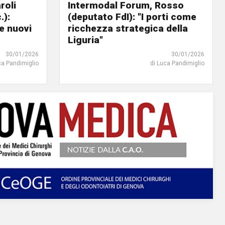
roli
Intermodal Forum, Rosso
.):
(deputato FdI): "I porti come
e nuovi
ricchezza strategica della
Liguria"
30/01/2026
30/01/2026
ca Pandimiglio
di Luca Pandimiglio