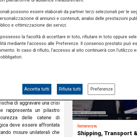
con piattaforme di audience measurement.
 trasporto marittimo operi in
sonali possono essere elaborati da partner terzi selezionati per le seg
 imporre vincoli fiscali solo
personalizzazione di annunci e contenuti, analisi delle prestazioni pubbl
i concorrenti extra-UE". Una
blico e ottimizzazione dei servizi.
gressiva perdita di traffici,
 continentale".
possesso la facoltà di accettare in toto, rifiutare in toto oppure sele
alità mediante l'accesso alle Preferenze. Il consenso prestato può 
perativo sia già fortemente
mento. In caso di rifiuto, l'accesso al sito continuerà con l'utilizzo e
ha spiegato, i mari non sono
obbligatori.
le, come il Mar Nero e il Mar
e navi italiane ed europee.
dei transiti, l’allungamento
onseguenza, un significativo
Accetta tutti
Rifiuta tutti
Preferenze
 rischia di aggravare una crisi
e rappresenta un pilastro
curezza delle catene di
gica deve essere affrontata
Intervista
itando misure unilaterali che
Shipping, Transport 