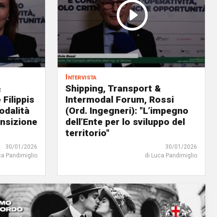
Intervista
&
Shipping, Transport &
Filippis
Intermodal Forum, Rossi
odalità
(Ord. Ingegneri): "L’impegno
ansizione
dell’Ente per lo sviluppo del
territorio"
30/01/2026
30/01/2026
ca Pandimiglio
di Luca Pandimiglio