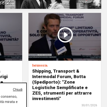
Intervista
&
Shipping, Transport &
rigi
Intermodal Forum, Botta
te
(Spediporto): "Zone
ia,
Logistiche Semplificate e
Chiudi
po"
ZES, strumenti per attrarre
uo consenso,
investimenti"
30/01/2026
ità mirata e
ca Pandimiglio
30/01/2026