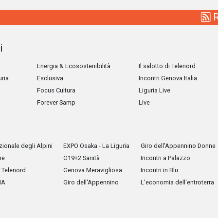
R
i
Energia & Ecosostenibilità
Il salotto di Telenord
uria
Esclusiva
Incontri Genova Italia
Focus Cultura
Liguria Live
Forever Samp
Live
ionale degli Alpini
EXPO Osaka - La Liguria
Giro dell'Appennino Donne
he
G19+2 Sanità
Incontri a Palazzo
Telenord
Genova Meravigliosa
Incontri in Blu
IA
Giro dell'Appennino
L'economia dell'entroterra