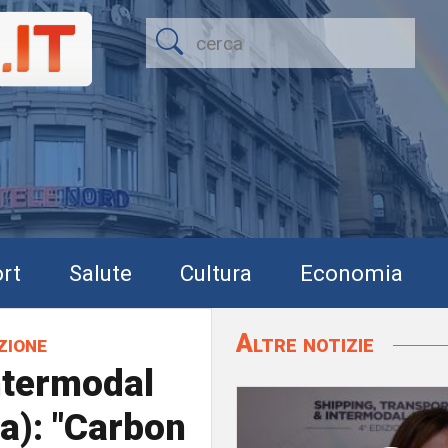
rt
Salute
Cultura
Economia
Altre notizie
zione
ntermodal
a): "Carbon