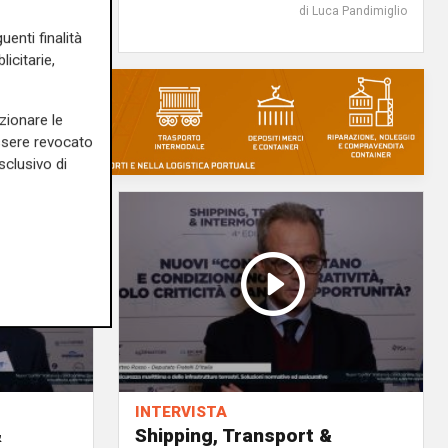
di Luca Pandimiglio
uenti finalità
icitarie,
zionare le
essere revocato
sclusivo di
INTERVISTA
&
Shipping, Transport &