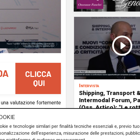
Intervista
Shipping, Transport 
Intermodal Forum, Pa
o una valutazione fortemente
(Oss. Artico): "Le rot
“assurdità” e una misura
artiche e la Groenland
OOKIE
isto, "l’applicazione di una
prospettive di svilup
 rischia di compromettere la
okie e tecnologie similari per finalità tecniche essenziali e, previo t
benefici ambientali".
onalizzazione dell'esperienza, misurazione delle prestazioni, pubblic
di Lu