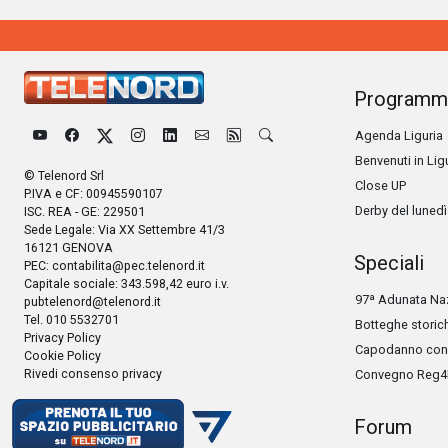
Programm
Agenda Liguria
Benvenuti in Lig
© Telenord Srl
Close UP
P.IVA e CF: 00945590107
Derby del lunedì
ISC. REA - GE: 229501
Sede Legale: Via XX Settembre 41/3
16121 GENOVA
Speciali
PEC:
contabilita@pec.telenord.it
Capitale sociale: 343.598,42 euro i.v.
97ª Adunata Naz
pubtelenord@telenord.it
Tel. 010 5532701
Botteghe storic
Privacy Policy
Capodanno con 
Cookie Policy
Rivedi consenso privacy
Convegno Reg4
Forum