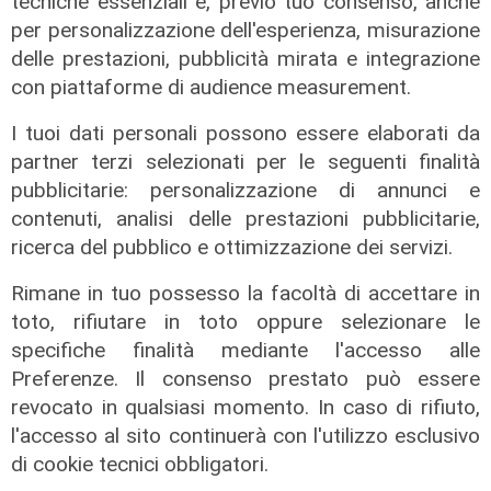
tecniche essenziali e, previo tuo consenso, anche
per personalizzazione dell'esperienza, misurazione
Intervista
delle prestazioni, pubblicità mirata e integrazione
con piattaforme di audience measurement.
Shipping, Transport & Intermodal
Forum, Botta (Spediporto): "Zone
I tuoi dati personali possono essere elaborati da
Logistiche Semplificate e ZES,
partner terzi selezionati per le seguenti finalità
strumenti per attrarre investimenti"
pubblicitarie: personalizzazione di annunci e
30/01/2026
contenuti, analisi delle prestazioni pubblicitarie,
di Luca Pandimiglio
ricerca del pubblico e ottimizzazione dei servizi.
Rimane in tuo possesso la facoltà di accettare in
toto, rifiutare in toto oppure selezionare le
specifiche finalità mediante l'accesso alle
Preferenze. Il consenso prestato può essere
revocato in qualsiasi momento. In caso di rifiuto,
l'accesso al sito continuerà con l'utilizzo esclusivo
di cookie tecnici obbligatori.