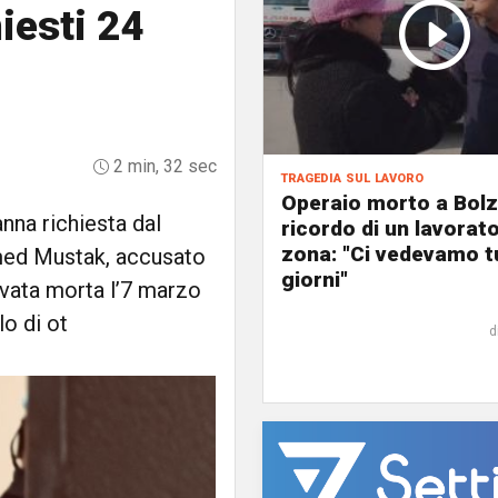
iesti 24
2 min, 32 sec
tragedia sul lavoro
Operaio morto a Bolza
nna richiesta dal
ricordo di un lavorato
zona: "Ci vedevamo tu
med Mustak, accusato
giorni"
ovata morta l’7 marzo
lo di ot
d