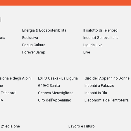
i
Energia & Ecosostenibilità
Il salotto di Telenord
uria
Esclusiva
Incontri Genova Italia
Focus Cultura
Liguria Live
Forever Samp
Live
ionale degli Alpini
EXPO Osaka - La Liguria
Giro dell'Appennino Donne
he
G19+2 Sanità
Incontri a Palazzo
Telenord
Genova Meravigliosa
Incontri in Blu
IA
Giro dell'Appennino
L'economia dell'entroterra
 2° edizione
Lavoro e Futuro