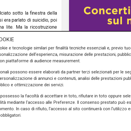
ciato sotto la finestra della
si era parlato di suicidio, poi
na lite. Ma la ricostruzione
 contrasto con la versione
OOKIE
racconti.
okie e tecnologie similari per finalità tecniche essenziali e, previo t
 le risultanze delle analisi
onalizzazione dell'esperienza, misurazione delle prestazioni, pubblic
ssimo sangue, segno che la
con piattaforme di audience measurement.
lla finestra. Le lesioni alla
sonali possono essere elaborati da partner terzi selezionati per le seg
semplice caduta, suggerendo
personalizzazione di annunci e contenuti, analisi delle prestazioni pubbl
etto "fantasmatico" sul quale
blico e ottimizzazione dei servizi.
blocco di pietra usato per
tato ha dichiarato di averla
possesso la facoltà di accettare in toto, rifiutare in toto oppure sele
Pre partita
forzato i dubbi dell’accusa.
alità mediante l'accesso alle Preferenze. Il consenso prestato può 
Genoa-Inter, tafferugl
mento. In caso di rifiuto, l'accesso al sito continuerà con l'utilizzo e
tifosi all'esterno dell
avi per l’accusa anche i
obbligatori.
Ferraris
ondo il pm, non solo non ha
sangue nell’appartamento. In