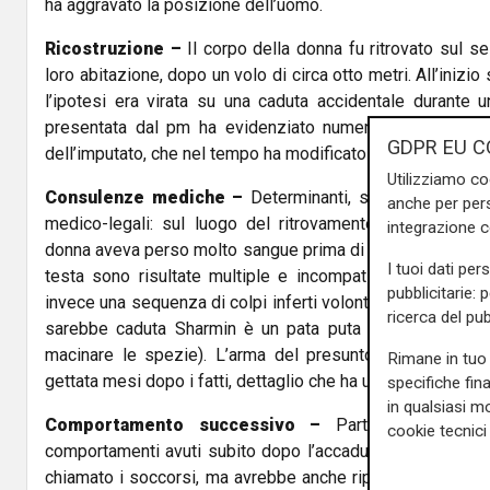
ha aggravato la posizione dell’uomo.
Ricostruzione –
Il corpo della donna fu ritrovato sul sel
loro abitazione, dopo un volo di circa otto metri. All’inizio 
l’ipotesi era virata su una caduta accidentale durante u
presentata dal pm ha evidenziato numerosi elementi in
GDPR EU C
dell’imputato, che nel tempo ha modificato più volte i suoi 
Utilizziamo co
Consulenze mediche –
Determinanti, secondo l’accusa,
anche per pers
medico-legali: sul luogo del ritrovamento c’era pochi
integrazione 
donna aveva perso molto sangue prima di essere lanciata da
I tuoi dati per
testa sono risultate multiple e incompatibili con una 
pubblicitarie: 
invece una sequenza di colpi inferti volontariamente. L'og
ricerca del pub
sarebbe caduta Sharmin è un pata puta (un mortaio, un 
macinare le spezie). L’arma del presunto delitto, l’impu
Rimane in tuo 
gettata mesi dopo i fatti, dettaglio che ha ulteriormente raf
specifiche fin
in qualsiasi mo
Comportamento successivo –
Particolarmente gr
cookie tecnici 
comportamenti avuti subito dopo l’accaduto. Mustak, sec
chiamato i soccorsi, ma avrebbe anche ripulito tracce di 