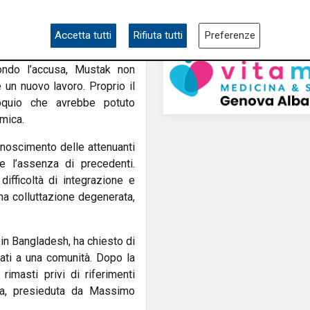
iarazioni il racconto in cui
ie tra le gambe”.
Accetta tutti
Rifiuta tutti
Preferenze
 un clima di forte controllo
ondo l’accusa, Mustak non
 un nuovo lavoro. Proprio il
oquio che avrebbe potuto
mica.
conoscimento delle attenuanti
e l’assenza di precedenti.
fficoltà di integrazione e
na colluttazione degenerata,
e in Bangladesh, ha chiesto di
idati a una comunità. Dopo la
imasti privi di riferimenti
ova, presieduta da Massimo