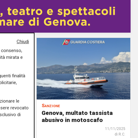
Chiudi
uo consenso,
ità mirata e
uenti finalità
icitarie,
zionare le
Sanzione
essere revocato
i tra
Genova, multato tassista
sclusivo di
o stadio
abusivo in motoscafo
11/11/2025
di R.C.
14/12/2025