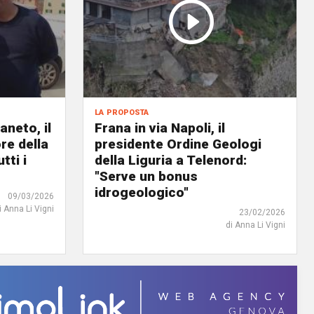
la proposta
neto, il
Frana in via Napoli, il
re della
presidente Ordine Geologi
tti i
della Liguria a Telenord:
"Serve un bonus
idrogeologico"
09/03/2026
i Anna Li Vigni
23/02/2026
di Anna Li Vigni