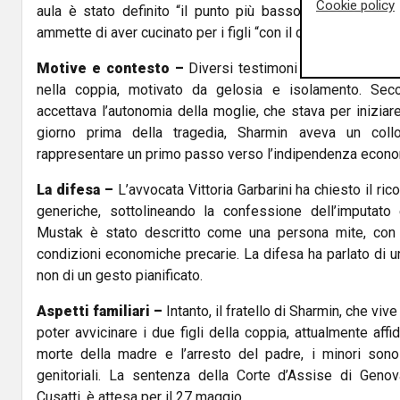
Cookie policy
aula è stato definito “il punto più basso” delle sue dich
ammette di aver cucinato per i figli “con il corpo della mogl
Motive e contesto –
Diversi testimoni hanno parlato di
nella coppia, motivato da gelosia e isolamento. Sec
accettava l’autonomia della moglie, che stava per iniziare
giorno prima della tragedia, Sharmin aveva un coll
rappresentare un primo passo verso l’indipendenza econo
La difesa –
L’avvocata Vittoria Garbarini ha chiesto il ri
generiche, sottolineando la confessione dell’imputato 
Mustak è stato descritto come una persona mite, con di
condizioni economiche precarie. La difesa ha parlato di u
non di un gesto pianificato.
Aspetti familiari –
Intanto, il fratello di Sharmin, che viv
poter avvicinare i due figli della coppia, attualmente aff
morte della madre e l’arresto del padre, i minori sono r
genitoriali. La sentenza della Corte d’Assise di Gen
Cusatti, è attesa per il 27 maggio