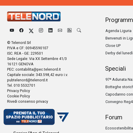
Programm
Agenda Liguria
Benvenuti in Lig
© Telenord Srl
Close UP
P.IVA e CF: 00945590107
Derby del lunedì
ISC. REA - GE: 229501
Sede Legale: Via XX Settembre 41/3
16121 GENOVA
Speciali
PEC:
contabilita@pec.telenord.it
Capitale sociale: 343.598,42 euro i.v.
97ª Adunata Naz
pubtelenord@telenord.it
Tel. 010 5532701
Botteghe storic
Privacy Policy
Capodanno con 
Cookie Policy
Rivedi consenso privacy
Convegno Reg4
Forum
Ecosostenibilita