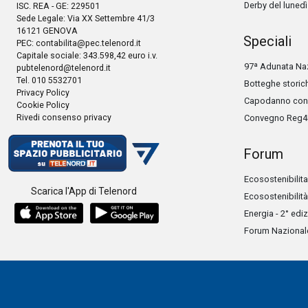
Derby del lunedì
ISC. REA - GE: 229501
Sede Legale: Via XX Settembre 41/3
16121 GENOVA
Speciali
PEC:
contabilita@pec.telenord.it
Capitale sociale: 343.598,42 euro i.v.
97ª Adunata Naz
pubtelenord@telenord.it
Tel. 010 5532701
Botteghe storic
Privacy Policy
Capodanno con 
Cookie Policy
Rivedi consenso privacy
Convegno Reg4
Forum
Ecosostenibilita
Scarica l'App di Telenord
Ecosostenibilità
Energia - 2° edi
Forum Nazionale 