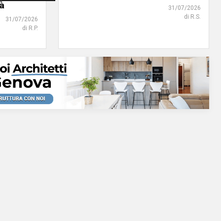
tà
31/07/2026
di R.S.
31/07/2026
di R.P.