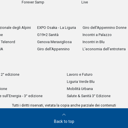
Forever Samp
Live
ionale degli Alpini
EXPO Osaka - La Liguria
Giro dell'Appennino Donne
he
G19+2 Sanità
Incontri a Palazzo
Telenord
Genova Meravigliosa
Incontri in Blu
IA
Giro dell'Appennino
L'economia dell'entroterra
 2° edizione
Lavoro e Futuro
Liguria Verde Blu
zione
Mobilità Urbana
sull’Energia - 3° edizione
Salute & Sanità 3° Edizione
Tutti i diritti riservati, vietata la copia anche parziale dei contenuti
Back to top