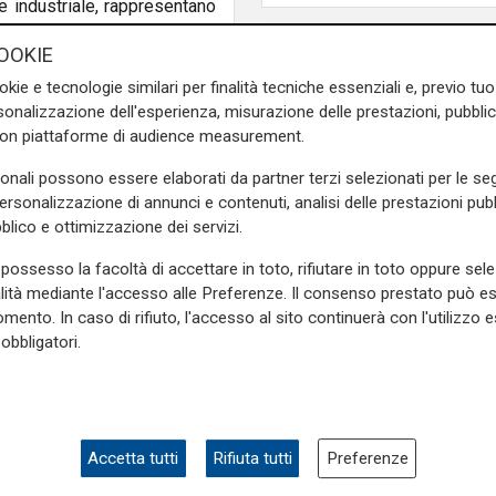
ne industriale, rappresentano
OOKIE
ispensabili per sostenere
okie e tecnologie similari per finalità tecniche essenziali e, previo t
o dei sistemi di intelligenza
onalizzazione dell'esperienza, misurazione delle prestazioni, pubblic
tensa tra Paesi e territori.
con piattaforme di audience measurement.
evale chi riesce a garantire
sonali possono essere elaborati da partner terzi selezionati per le seg
nergetici.
personalizzazione di annunci e contenuti, analisi delle prestazioni pubbl
blico e ottimizzazione dei servizi.
I nuovi centri di calcolo
tare i server e sistemi di
possesso la facoltà di accettare in toto, rifiutare in toto oppure sele
po, consumano grandi volumi
alità mediante l'accesso alle Preferenze. Il consenso prestato può 
i che rischiano di incidere in
mento. In caso di rifiuto, l'accesso al sito continuerà con l'utilizzo e
.
obbligatori.
a strategica. Da un lato deve
 Cina nello sviluppo delle
Innovazione
Gigafactory di IA in E
a l’opportunità di assumere un
fino a 30 miliardi di
ilità per la realizzazione dei
Accetta tutti
Rifiuta tutti
Preferenze
investimenti con un 