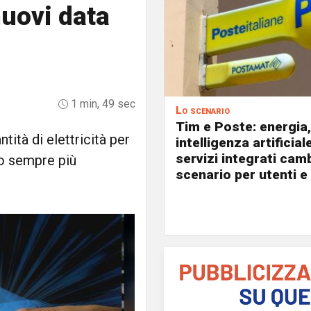
 nuovi data
1 min, 49 sec
Lo scenario
Tim e Poste: energia,
tità di elettricità per
intelligenza artificial
servizi integrati cam
to sempre più
scenario per utenti e