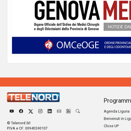
Programm
Agenda Liguria
Benvenuti in Lig
© Telenord Srl
Close UP
P.IVA e CF: 00945590107