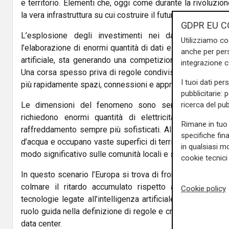
e territorio. Elementi che, oggi come durante la rivoluzio
la vera infrastruttura su cui costruire il futuro economico.
GDPR EU C
L’esplosione degli investimenti nei data center, ind
Utilizziamo co
l’elaborazione di enormi quantità di dati e l’addestrament
anche per pers
artificiale, sta generando una competizione sempre più in
integrazione 
Una corsa spesso priva di regole condivise, nella quale pr
I tuoi dati per
più rapidamente spazi, connessioni e approvvigionamenti e
pubblicitarie: 
ricerca del pub
Le dimensioni del fenomeno sono senza precedenti. 
richiedono enormi quantità di elettricità per alimen
Rimane in tuo 
raffreddamento sempre più sofisticati. Allo stesso tem
specifiche fin
d’acqua e occupano vaste superfici di territorio, con effett
in qualsiasi mo
modo significativo sulle comunità locali e sugli ecosistemi
cookie tecnici 
In questo scenario l’Europa si trova di fronte a una scelt
colmare il ritardo accumulato rispetto a Stati Uniti e
Cookie policy
tecnologie legate all’intelligenza artificiale; dall’altro h
ruolo guida nella definizione di regole e criteri di sostenib
data center.