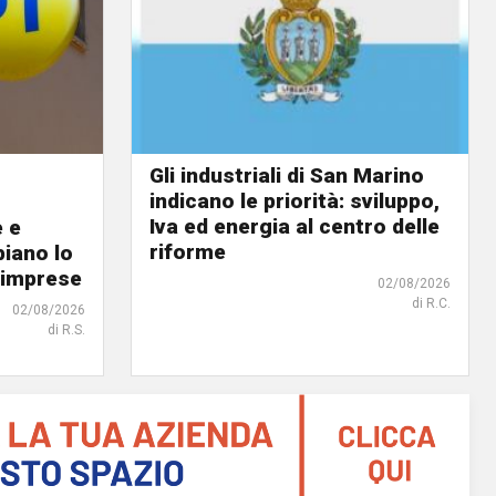
Gli industriali di San Marino
indicano le priorità: sviluppo,
Iva ed energia al centro delle
e e
riforme
biano lo
 imprese
02/08/2026
di R.C.
02/08/2026
di R.S.