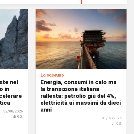
Lo scenario
ste nel
Energia, consumi in calo ma
o in
la transizione italiana
celerare
rallenta: petrolio giù del 4%,
tica
elettricità ai massimi da dieci
anni
02/08/2026
di R.S.
31/07/2026
di R.S.