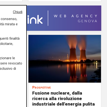
Chiudi
uo consenso,
ità mirata e
uenti finalità
icitarie,
zionare le
essere revocato
sclusivo di
Prospettive
uropa:
Fusione nucleare, dalla
ricerca alla rivoluzione
occhio a
industriale dell’energia pulita