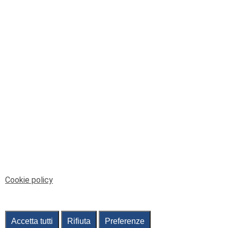
© Telenord Srl
P.IVA e CF: 00945590107 - ISC. REA - GE: 229501
Sede Legale: Via XX Settembre 41/3, 16121 GENOVA
PEC: contabilita@pec.telenord.it
Capitale sociale: 343.598,42 euro i.v.
Tutti i diritti riservati, vietata la copia anche parziale
dei contenuti
pubtelenord@telenord.it
Tel. 010 55 32 701
Informativa della privacy
|
Gestisci consenso
Cookie policy
Accetta tutti
Rifiuta
Preferenze