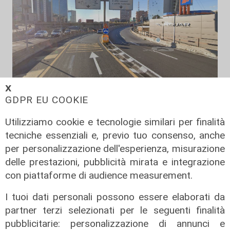
𝗫
GDPR EU COOKIE
Pericolo
Utilizziamo cookie e tecnologie similari per finalità
Genova, tre persone a piedi sulla
tecniche essenziali e, previo tuo consenso, anche
sopraelevata all’alba: interviene la
per personalizzazione dell'esperienza, misurazione
polizia locale
delle prestazioni, pubblicità mirata e integrazione
10/08/2026
con piattaforme di audience measurement.
di Redazione
I tuoi dati personali possono essere elaborati da
partner terzi selezionati per le seguenti finalità
pubblicitarie: personalizzazione di annunci e