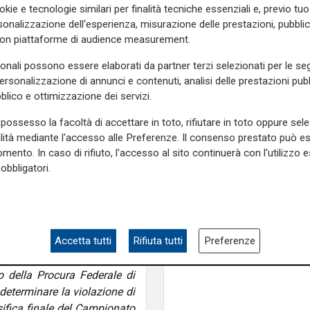
okie e tecnologie similari per finalità tecniche essenziali e, previo t
ime e quindi retrocesse. Il
onalizzazione dell'esperienza, misurazione delle prestazioni, pubblic
 Sampdoria giocherebbero
con piattaforme di audience measurement.
sonali possono essere elaborati da partner terzi selezionati per le seg
 date del play out la Lega di
personalizzazione di annunci e contenuti, analisi delle prestazioni pubbl
blico e ottimizzazione dei servizi.
cato sul sito ufficiale della
possesso la facoltà di accettare in toto, rifiutare in toto oppure sele
ne della ricezione in data
alità mediante l'accesso alle Preferenze. Il consenso prestato può 
ore Federale inerente la
mento. In caso di rifiuto, l'accesso al sito continuerà con l'utilizzo e
 associata, all’esito degli
obbligatori.
i segnalazione Co.Vi.So.C, ha
 quale si dispone il rinvio a
Mia, Tua, Nostra
to Serie BKT 2024/2025, in
Sampdoria, campagn
 del 10 maggio 2025 e 209
abbonamenti a gonfie
Accetta tutti
Rifiuta tutti
Preferenze
superata quota 15mil
o della Procura Federale di
determinare la violazione di
ifica finale del Campionato