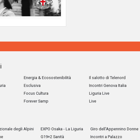
i
Energia & Ecosostenibilità
Il salotto di Telenord
uria
Esclusiva
Incontri Genova Italia
Focus Cultura
Liguria Live
Forever Samp
Live
ionale degli Alpini
EXPO Osaka - La Liguria
Giro dell'Appennino Donne
he
G19+2 Sanità
Incontri a Palazzo