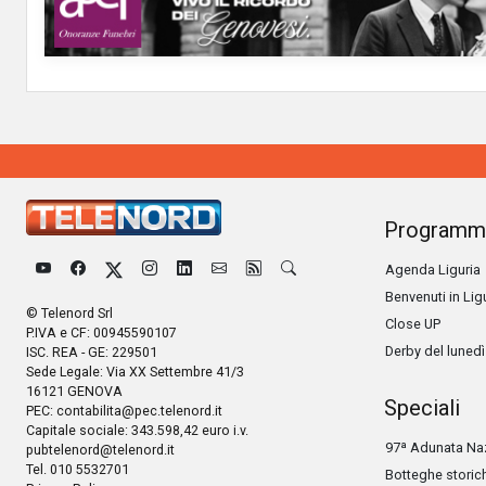
Programm
Agenda Liguria
Benvenuti in Lig
© Telenord Srl
Close UP
P.IVA e CF: 00945590107
Derby del lunedì
ISC. REA - GE: 229501
Sede Legale: Via XX Settembre 41/3
16121 GENOVA
Speciali
PEC:
contabilita@pec.telenord.it
Capitale sociale: 343.598,42 euro i.v.
97ª Adunata Naz
pubtelenord@telenord.it
Tel. 010 5532701
Botteghe storic