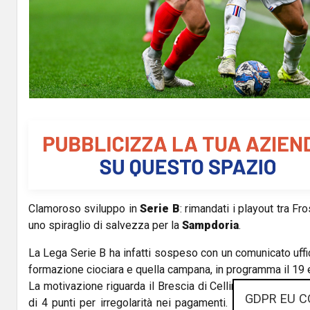
Clamoroso sviluppo in
Serie B
: rimandati i playout tra Fr
uno spiraglio di salvezza per la
Sampdoria
.
La Lega Serie B ha infatti sospeso con un comunicato uffici
formazione ciociara e quella campana, in programma il 19
La motivazione riguarda il Brescia di Cellino, che potreb
GDPR EU C
di 4 punti per irregolarità nei pagamenti. La classifica ve