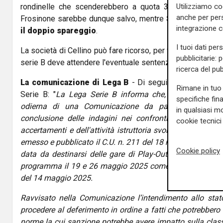
Utilizziamo co
rondinelle che scenderebbero a quota 39 punti, terzult
anche per pers
Frosinone sarebbe dunque salvo, mentre
Salernitana e
integrazione 
il doppio spareggio
.
I tuoi dati per
La società di Cellino può fare ricorso, per fissare le nuove
pubblicitarie: 
serie B deve attendere l'eventuale sentenza definitiva.
ricerca del pub
La comunicazione di Lega B
- Di seguito il testo pubbli
Rimane in tuo 
Serie B: "
La Lega Serie B informa che, in considerazio
specifiche fin
odierna di una Comunicazione da parte del Procurat
in qualsiasi mo
conclusione delle indagini nei confronti di una società
cookie tecnici 
accertamenti e dell'attività istruttoria svolti a seguito d
emesso e pubblicato il C.U. n. 211 del 18 maggio 2025, nel
Cookie policy
data da destinarsi delle gare di Play-Out del Campiona
programma il 19 e 26 maggio 2025 come da CC.UU. 202
del 14 maggio 2025.
Ravvisato nella Comunicazione l’intendimento allo stat
procedere al deferimento in ordine a fatti che potrebbero 
norme la cui sanzione potrebbe avere impatto sulla class