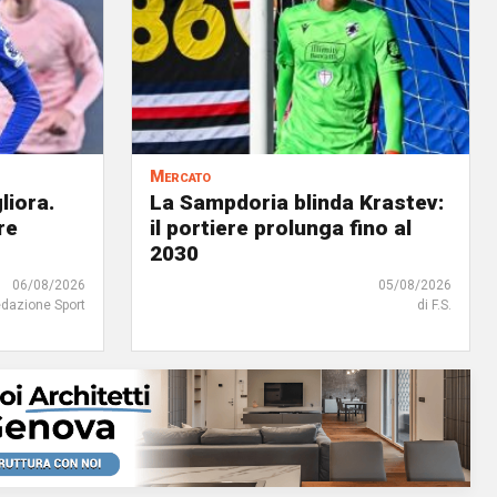
Mercato
liora.
La Sampdoria blinda Krastev:
re
il portiere prolunga fino al
2030
06/08/2026
05/08/2026
edazione Sport
di F.S.