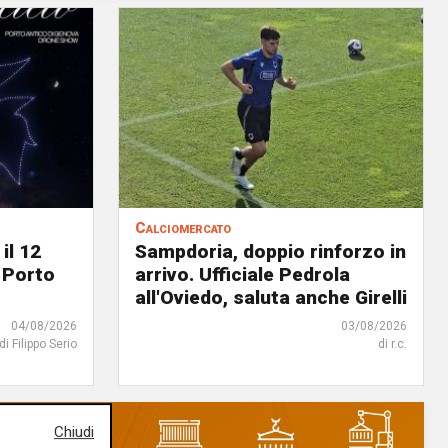
Calciomercato
il 12
Sampdoria, doppio rinforzo in
 Porto
arrivo. Ufficiale Pedrola
all'Oviedo, saluta anche Girelli
04/08/2026
03/08/2026
di Filippo Serio
di r.c.
Chiudi