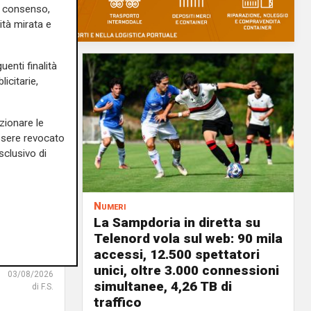
uo consenso,
ità mirata e
uenti finalità
icitarie,
zionare le
essere revocato
sclusivo di
Numeri
a
La Sampdoria in diretta su
 vele:
Telenord vola sul web: 90 mila
a rinnovi
accessi, 12.500 spettatori
unici, oltre 3.000 connessioni
03/08/2026
simultanee, 4,26 TB di
di F.S.
traffico