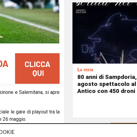
La festa
80 anni di Sampdoria, 
agosto spettacolo al
Antico con 450 droni
osinone e Salernitana, si apre
ale le gare di playout tra la
 e 26 maggio.
be subire una penalizzazione
OOKIE
rrebbe così riscritta, con le