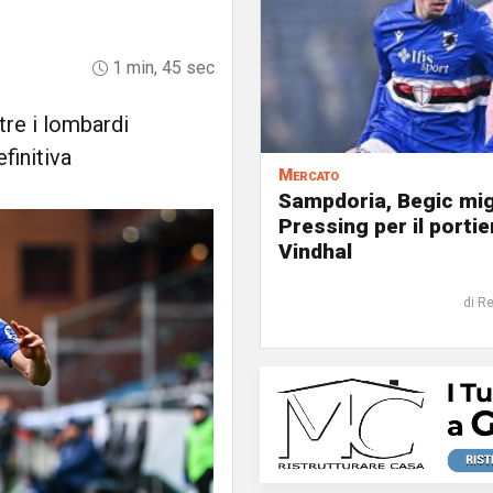
1 min, 45 sec
re i lombardi
finitiva
Mercato
Sampdoria, Begic mig
Pressing per il portie
Vindhal
di R