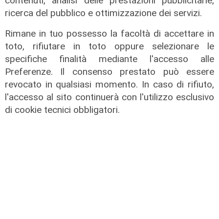
contenuti, analisi delle prestazioni pubblicitarie,
ricerca del pubblico e ottimizzazione dei servizi.
Rimane in tuo possesso la facoltà di accettare in
toto, rifiutare in toto oppure selezionare le
specifiche finalità mediante l'accesso alle
La trattativa
Preferenze. Il consenso prestato può essere
Genoa, affondo per Sow. Il
revocato in qualsiasi momento. In caso di rifiuto,
centrocampista svizzero è
l'accesso al sito continuerà con l'utilizzo esclusivo
vicinissimo
di cookie tecnici obbligatori.
04/08/2026
di Claudio Baffico