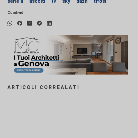
serie a
ascolti
tv
sky
dazn
tifosi
Condividi:
ARTICOLI CORREALATI