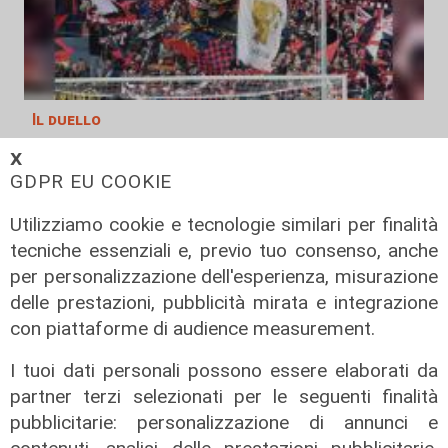
Il duello
Genoa, Piccoli - Jebbison: testa a
𝗫
testa per guidare l'attacco rossoblù
GDPR EU COOKIE
05/08/2026
Utilizziamo cookie e tecnologie similari per finalità
di Claudio Baffico
tecniche essenziali e, previo tuo consenso, anche
per personalizzazione dell'esperienza, misurazione
delle prestazioni, pubblicità mirata e integrazione
con piattaforme di audience measurement.
I tuoi dati personali possono essere elaborati da
partner terzi selezionati per le seguenti finalità
pubblicitarie: personalizzazione di annunci e