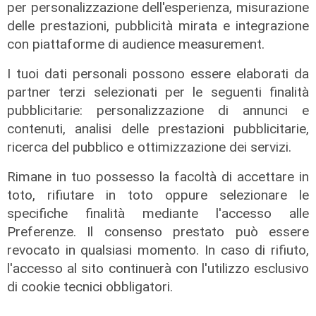
per personalizzazione dell'esperienza, misurazione
delle prestazioni, pubblicità mirata e integrazione
con piattaforme di audience measurement.
I tuoi dati personali possono essere elaborati da
partner terzi selezionati per le seguenti finalità
pubblicitarie: personalizzazione di annunci e
contenuti, analisi delle prestazioni pubblicitarie,
ricerca del pubblico e ottimizzazione dei servizi.
Rimane in tuo possesso la facoltà di accettare in
toto, rifiutare in toto oppure selezionare le
L'esclusiva
specifiche finalità mediante l'accesso alle
Vassallo (consigliere delega
Preferenze. Il consenso prestato può essere
Vallate) a Telenord: "Riapertura di
revocato in qualsiasi momento. In caso di rifiuto,
via Lepanto ottima notizia per
l'accesso al sito continuerà con l'utilizzo esclusivo
ridurre il traffico in Valpolcevera"
di cookie tecnici obbligatori.
07/08/2026