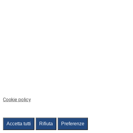
© Telenord Srl
P.IVA e CF: 00945590107 - ISC. REA - GE: 229501
Sede Legale: Via XX Settembre 41/3, 16121 GENOVA
PEC: contabilita@pec.telenord.it
Capitale sociale: 343.598,42 euro i.v.
Tutti i diritti riservati, vietata la copia anche parziale
dei contenuti
pubtelenord@telenord.it
Tel. 010 55 32 701
Informativa della privacy
|
Gestisci consenso
Cookie policy
Accetta tutti
Rifiuta
Preferenze