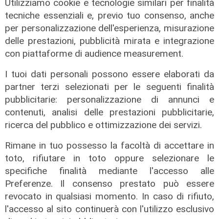
Utilizziamo cookie e tecnologie similari per finalità
tecniche essenziali e, previo tuo consenso, anche
per personalizzazione dell'esperienza, misurazione
delle prestazioni, pubblicità mirata e integrazione
con piattaforme di audience measurement.
I tuoi dati personali possono essere elaborati da
partner terzi selezionati per le seguenti finalità
pubblicitarie: personalizzazione di annunci e
Il derby
contenuti, analisi delle prestazioni pubblicitarie,
Mignanego: il 28 agosto la partita
ricerca del pubblico e ottimizzazione dei servizi.
dell'estate, preti e suore contro
sindaci e parlamentari
Rimane in tuo possesso la facoltà di accettare in
toto, rifiutare in toto oppure selezionare le
08/08/2026
di Redazione
specifiche finalità mediante l'accesso alle
Preferenze. Il consenso prestato può essere
revocato in qualsiasi momento. In caso di rifiuto,
l'accesso al sito continuerà con l'utilizzo esclusivo