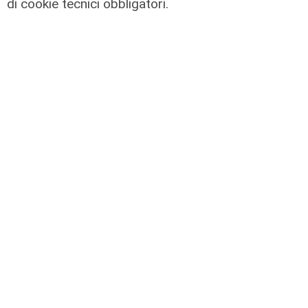
di cookie tecnici obbligatori.
L'approfondimento
Parte dal ghetto la reazione contro
degrado e malavita. Tacchini
(Centro Est) a Telenord: "Disagio
sociale avanzato"
07/08/2026