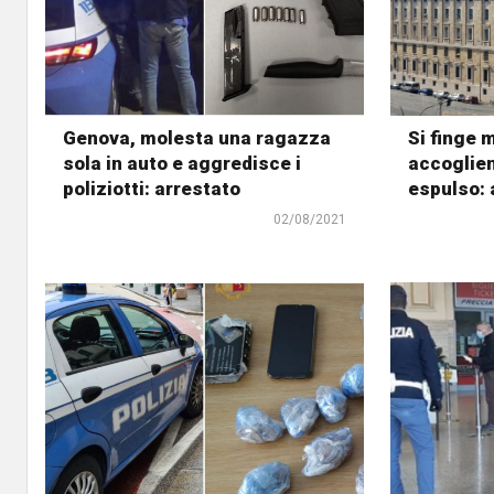
Genova, molesta una ragazza
Si finge 
sola in auto e aggredisce i
accoglien
poliziotti: arrestato
espulso: 
02/08/2021