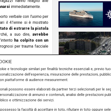
ragazzi hanno reagito alle
anarsi
immediatamente.
porto verbale con l’uomo per
tari il 41enne si è mostrato
tato di estrarre la pistola
ché, a suo dire,
avrebbe
’intento
ha colpito con un
rognosi per trauma facciale
OOKIE
re contro tutto e tutti ed è
tà non suoi
che erano stati
okie e tecnologie similari per finalità tecniche essenziali e, previo t
Magistrato ha disposto che il
onalizzazione dell'esperienza, misurazione delle prestazioni, pubblic
con piattaforme di audience measurement.
il fatto
sonali possono essere elaborati da partner terzi selezionati per le seg
e sulla Liguria seguiteci sul
Genova, tamponamen
personalizzazione di annunci e contenuti, analisi delle prestazioni pubbl
e
e su
Facebook
.
tre auto e un furgone
blico e ottimizzazione dei servizi.
ponte San Giorgio: 2
chilometri di coda ve
possesso la facoltà di accettare in toto, rifiutare in toto oppure sele