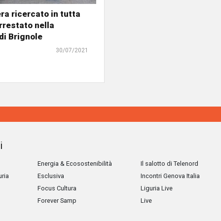
ra ricercato in tutta
rrestato nella
di Brignole
30/07/2021
i
Energia & Ecosostenibilità
Il salotto di Telenord
uria
Esclusiva
Incontri Genova Italia
Focus Cultura
Liguria Live
Forever Samp
Live