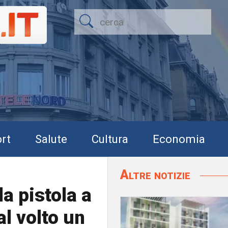
rt
Salute
Cultura
Economia
Altre notizie
la pistola a
al volto un