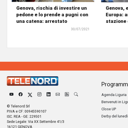
Genova, rischia di investire un
Genova, e
pedone e lo prende a pugni con
Europa: a
una catena: arrestato
stazione 
30/07/2021
Programm
Agenda Liguria
Benvenuti in Lig
© Telenord Srl
Close UP
P.IVA e CF: 00945590107
Derby del lunedì
ISC. REA - GE: 229501
Sede Legale: Via XX Settembre 41/3
16121 GENOVA