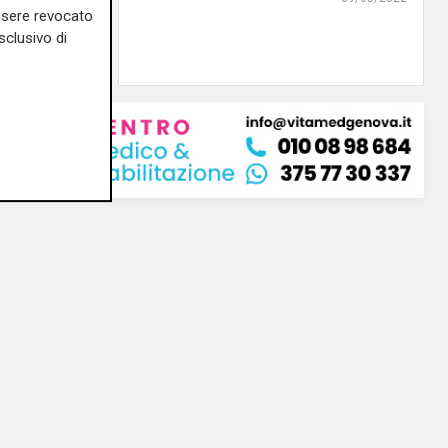
essere revocato
sclusivo di
09/08/2022