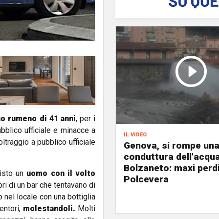
no rumeno di 41 anni
, per i
ubblico ufficiale e minacce a
il video
oltraggio a pubblico ufficiale
Genova, si rompe un
conduttura dell'acqu
Bolzaneto: maxi perdi
visto un
uomo con il volto
Polcevera
ori di un bar che tentavano di
to nel locale con una bottiglia
entori,
molestandoli.
Molti