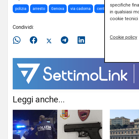
specifiche fin
polizia
arresto
Genova
via cadorna
centro
piazza della vi
in qualsiasi mo
cookie tecnici 
Condividi:
Cookie policy
Leggi anche...