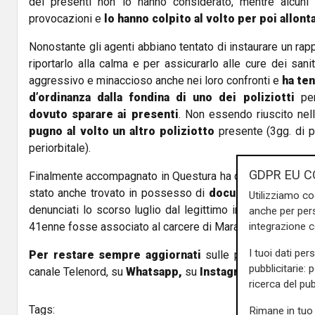
dei presenti non lo hanno considerato, mentre alcuni 
provocazioni e
lo hanno colpito al volto per poi allont
Nonostante gli agenti abbiano tentato di instaurare un rap
riportarlo alla calma e per assicurarlo alle cure dei sani
aggressivo e minaccioso anche nei loro confronti e
ha ten
d’ordinanza dalla fondina di uno dei poliziotti
per
dovuto sparare ai presenti
. Non essendo riuscito nell
pugno al volto un altro poliziotto
presente (3gg. di p
periorbitale).
GDPR EU C
Finalmente accompagnato in Questura ha continuato ad invei
stato anche trovato in possesso di
documenti d’identi
Utilizziamo co
denunciati lo scorso luglio dal legittimo intestatario. Il 
anche per pers
integrazione 
41enne fosse associato al carcere di Marassi.
I tuoi dati per
Per restare sempre aggiornati
sulle principali notizi
pubblicitarie: 
canale Telenord, su
Whatsapp,
su
Instagram
,
su
Youtub
ricerca del pub
Tags:
Rimane in tuo 