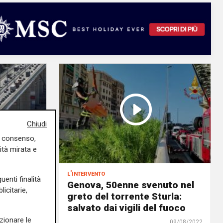
Chiudi
uo consenso,
ità mirata e
l'intervento
uenti finalità
to fra
Genova, 50enne svenuto nel
icitarie,
 sul
greto del torrente Sturla:
salvato dai vigili del fuoco
rso
zionare le
09/08/2022