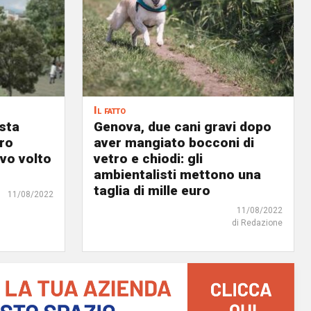
Il fatto
osta
Genova, due cani gravi dopo
ro
aver mangiato bocconi di
ovo volto
vetro e chiodi: gli
ambientalisti mettono una
taglia di mille euro
11/08/2022
11/08/2022
di Redazione