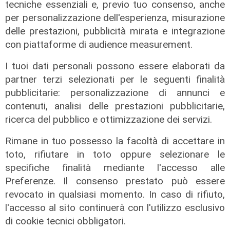
tecniche essenziali e, previo tuo consenso, anche
per personalizzazione dell'esperienza, misurazione
delle prestazioni, pubblicità mirata e integrazione
la novità
con piattaforme di audience measurement.
Genova, un'area di sosta panoramica
e un teatro all'aperto: ecco il nuovo
I tuoi dati personali possono essere elaborati da
volto di Begato
partner terzi selezionati per le seguenti finalità
11/08/2022
pubblicitarie: personalizzazione di annunci e
contenuti, analisi delle prestazioni pubblicitarie,
ricerca del pubblico e ottimizzazione dei servizi.
Rimane in tuo possesso la facoltà di accettare in
toto, rifiutare in toto oppure selezionare le
specifiche finalità mediante l'accesso alle
Preferenze. Il consenso prestato può essere
revocato in qualsiasi momento. In caso di rifiuto,
l'accesso al sito continuerà con l'utilizzo esclusivo
di cookie tecnici obbligatori.