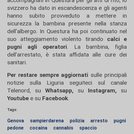
accompagnati in Questura per gli atti di rito, lo
svizzero ha dato in escandescenza e gli agenti
hanno subito provveduto a mettere in
sicurezza la bambina presente nella stanza
dell’albergo. In Questura ha poi continuato nel
suo atteggiamento violento tirando
calci e
pugni agli operatori
. La bambina, figlia
dell’arrestato, è stata affidata alle cure dei
sanitari.
Per restare sempre aggiornati
sulle principali
notizie sulla Liguria seguiteci sul canale
Telenord, su
Whatsapp,
su
Instagram
,
su
Youtube
e su
Facebook
.
Tags:
Genova
sampierdarena
polizia
arresto
pugni
pedone
cocaina
cannabis
spaccio