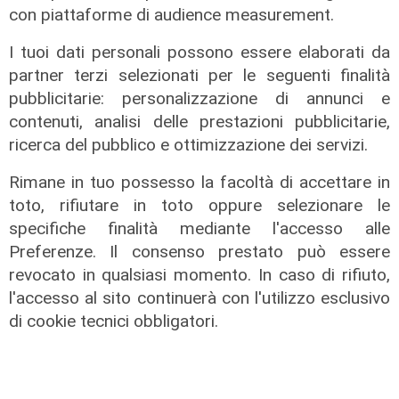
via Lepanto ottima notizia per
con piattaforme di audience measurement.
ridurre il traffico in Valpolcevera"
I tuoi dati personali possono essere elaborati da
07/08/2026
partner terzi selezionati per le seguenti finalità
pubblicitarie: personalizzazione di annunci e
contenuti, analisi delle prestazioni pubblicitarie,
ricerca del pubblico e ottimizzazione dei servizi.
Rimane in tuo possesso la facoltà di accettare in
toto, rifiutare in toto oppure selezionare le
specifiche finalità mediante l'accesso alle
Preferenze. Il consenso prestato può essere
revocato in qualsiasi momento. In caso di rifiuto,
l'accesso al sito continuerà con l'utilizzo esclusivo
di cookie tecnici obbligatori.