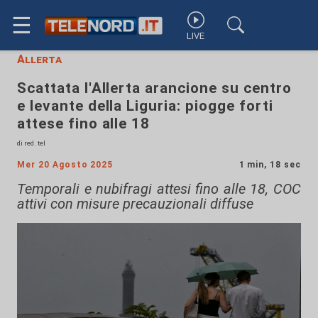
☰
LIVE
Allerta
Scattata l'Allerta arancione su centro
e levante della Liguria: piogge forti
attese fino alle 18
di red. tel
Mer 20 Agosto 2025
1 min, 18 sec
Temporali e nubifragi attesi fino alle 18, COC
attivi con misure precauzionali diffuse