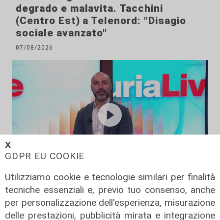
degrado e malavita. Tacchini
(Centro Est) a Telenord: "Disagio
sociale avanzato"
07/08/2026
𝗫
GDPR EU COOKIE
Utilizziamo cookie e tecnologie similari per finalità
L'esclusiva
tecniche essenziali e, previo tuo consenso, anche
Vassallo (consigliere delega
per personalizzazione dell'esperienza, misurazione
Vallate) a Telenord: "Riapertura di
delle prestazioni, pubblicità mirata e integrazione