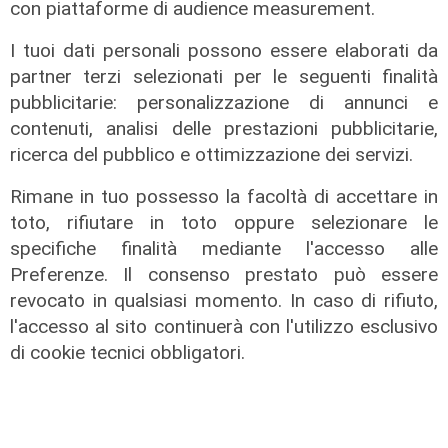
con piattaforme di audience measurement.
Afa
I tuoi dati personali possono essere elaborati da
partner terzi selezionati per le seguenti finalità
Caldo in Liguria, bollino rosso anche
pubblicitarie: personalizzazione di annunci e
sabato: settimo giorno consecutivo
contenuti, analisi delle prestazioni pubblicitarie,
06/08/2026
ricerca del pubblico e ottimizzazione dei servizi.
di F.S.
Rimane in tuo possesso la facoltà di accettare in
toto, rifiutare in toto oppure selezionare le
specifiche finalità mediante l'accesso alle
Preferenze. Il consenso prestato può essere
revocato in qualsiasi momento. In caso di rifiuto,
l'accesso al sito continuerà con l'utilizzo esclusivo
di cookie tecnici obbligatori.