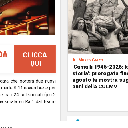
Al Museo Galata
'Camalli 1946-2026: l
storia': prorogata fin
agosto la mostra sug
 gara che porterà due nuovi
anni della CULMV
 Da martedì 11 novembre e per
 tra i 24 selezionati (più 2
ma serata su Rai1 dal Teatro