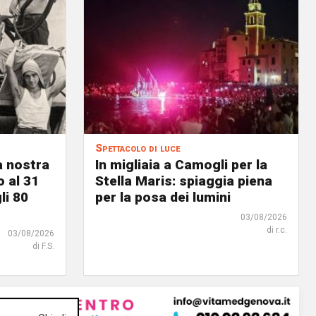
Spettacolo di luce
a nostra
In migliaia a Camogli per la
o al 31
Stella Maris: spiaggia piena
li 80
per la posa dei lumini
03/08/2026
di r.c.
03/08/2026
di F.S.