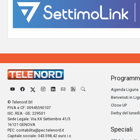
Programm
Agenda Liguria
Benvenuti in Lig
© Telenord Srl
Close UP
P.IVA e CF: 00945590107
Derby del lunedì
ISC. REA - GE: 229501
Sede Legale: Via XX Settembre 41/3
16121 GENOVA
Speciali
PEC:
contabilita@pec.telenord.it
Capitale sociale: 343.598,42 euro i.v.