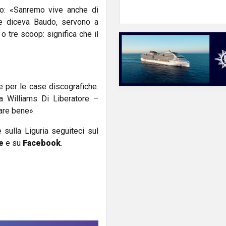
rto: «Sanremo vive anche di
e diceva Baudo, servono a
o tre scoop: significa che il
 per le case discografiche.
ga Williams Di Liberatore –
are bene».
e sulla Liguria seguiteci sul
e
e su
Facebook
.