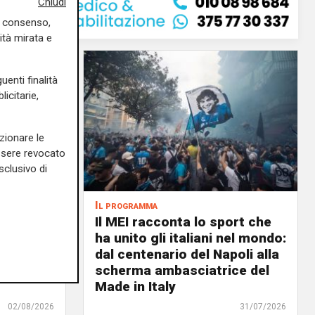
Chiudi
uo consenso,
ità mirata e
uenti finalità
icitarie,
zionare le
essere revocato
sclusivo di
Il programma
air, il 6
Il MEI racconta lo sport che
ale il
ha unito gli italiani nel mondo:
n: un
dal centenario del Napoli alla
lenc,
scherma ambasciatrice del
Made in Italy
02/08/2026
31/07/2026