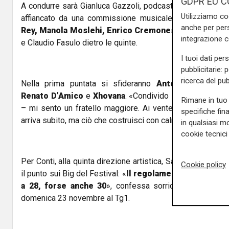
GDPR EU C
A condurre sarà Gianluca Gazzoli, podcaster e voce radiof
Utilizziamo co
affiancato da una commissione musicale composta da
anche per pers
Rey, Manola Moslehi, Enrico Cremonesi e Daniele Ba
integrazione 
e Claudio Fasulo dietro le quinte.
I tuoi dati per
pubblicitarie: 
ricerca del pub
Nella prima puntata si sfideranno
Antonia, cmqmart
Renato D’Amico
e
Xhovana
. «Condivido i sogni di quest
Rimane in tuo 
– mi sento un fratello maggiore. Ai ventenni direi di guar
specifiche fin
arriva subito, ma ciò che costruisci con calma resta».
in qualsiasi mo
cookie tecnici 
Per Conti, alla quinta direzione artistica, Sanremo Giovani
Cookie policy
il punto sui Big del Festival: «
Il regolamento ne prevede
a 28, forse anche 30
», confessa sorridendo. L’annunc
domenica 23 novembre al Tg1.