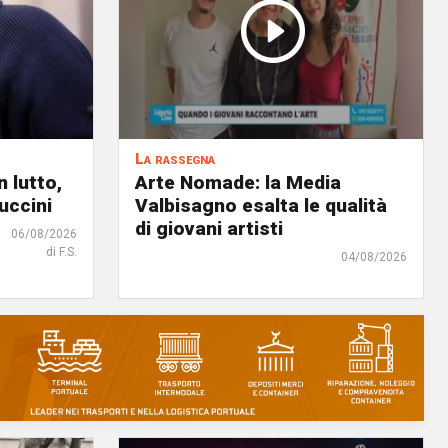
La rassegna
 lutto,
Arte Nomade: la Media
uccini
Valbisagno esalta le qualità
di giovani artisti
06/08/2026
di F.S.
04/08/2026