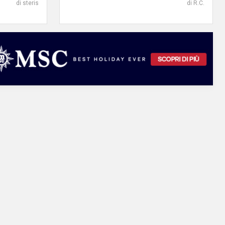
di steris
di R.C.