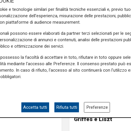
OOKIE
onica scelto da Carlo Conti,
okie e tecnologie similari per finalità tecniche essenziali e, previo t
Ema Stokholma, Carolina
onalizzazione dell'esperienza, misurazione delle prestazioni, pubblic
ttaglia
, con lo stesso Conti
con piattaforme di audience measurement.
sonali possono essere elaborati da partner terzi selezionati per le seg
personalizzazione di annunci e contenuti, analisi delle prestazioni pubbl
blico e ottimizzazione dei servizi.
ina, Joseph, La Messa,
i ragazzi – racconta Gazzoli
possesso la facoltà di accettare in toto, rifiutare in toto oppure sele
dare al lungo periodo: nulla
alità mediante l'accesso alle Preferenze. Il consenso prestato può 
mento. In caso di rifiuto, l'accesso al sito continuerà con l'utilizzo e
obbligatori.
L'artista
GOG, Notturni en plein 
 è anche l’occasione per fare
agosto a Palazzo Duc
 26, ma credo di arrivare
recital di Dmitry Yudi
io dei nomi è previsto per
Accetta tutti
Rifiuta tutti
Preferenze
viaggio tra Bach, Pou
Griffes e Liszt