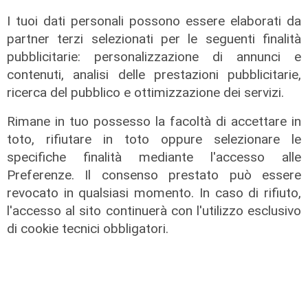
dell'estate, preti e suore contro
sindaci e parlamentari
I tuoi dati personali possono essere elaborati da
partner terzi selezionati per le seguenti finalità
08/08/2026
di Redazione
pubblicitarie: personalizzazione di annunci e
contenuti, analisi delle prestazioni pubblicitarie,
ricerca del pubblico e ottimizzazione dei servizi.
Rimane in tuo possesso la facoltà di accettare in
toto, rifiutare in toto oppure selezionare le
specifiche finalità mediante l'accesso alle
Preferenze. Il consenso prestato può essere
revocato in qualsiasi momento. In caso di rifiuto,
l'accesso al sito continuerà con l'utilizzo esclusivo
di cookie tecnici obbligatori.
L'approfondimento
Parte dal ghetto la reazione contro
degrado e malavita. Tacchini
(Centro Est) a Telenord: "Disagio