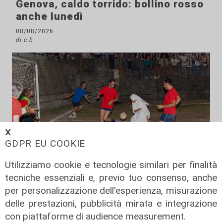
Genova, caldo torrido: bollino rosso
anche lunedì
08/08/2026
di c.b.
𝗫
GDPR EU COOKIE
Utilizziamo cookie e tecnologie similari per finalità
tecniche essenziali e, previo tuo consenso, anche
per personalizzazione dell'esperienza, misurazione
Il derby
delle prestazioni, pubblicità mirata e integrazione
Mignanego: il 28 agosto la partita
con piattaforme di audience measurement.