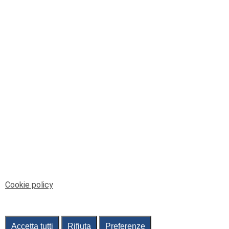
© Telenord Srl
P.IVA e CF: 00945590107 - ISC. REA - GE: 229501
Sede Legale: Via XX Settembre 41/3, 16121 GENOVA
PEC: contabilita@pec.telenord.it
Capitale sociale: 343.598,42 euro i.v.
Tutti i diritti riservati, vietata la copia anche parziale
dei contenuti
pubtelenord@telenord.it
Tel. 010 55 32 701
Informativa della privacy
|
Gestisci consenso
Cookie policy
Accetta tutti
Rifiuta
Preferenze