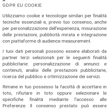
GDPR EU COOKIE
Utilizziamo cookie e tecnologie similari per finalità
tecniche essenziali e, previo tuo consenso, anche
per personalizzazione dell'esperienza, misurazione
Da Cingolani a Draghi, in attesa del
delle prestazioni, pubblicità mirata e integrazione
Pnrr
con piattaforme di audience measurement.
08/02/2022
I tuoi dati personali possono essere elaborati da
partner terzi selezionati per le seguenti finalità
pubblicitarie: personalizzazione di annunci e
contenuti, analisi delle prestazioni pubblicitarie,
ricerca del pubblico e ottimizzazione dei servizi.
Rimane in tuo possesso la facoltà di accettare in
toto, rifiutare in toto oppure selezionare le
specifiche finalità mediante l'accesso alle
Il caos di destra e sinistra
Preferenze. Il consenso prestato può essere