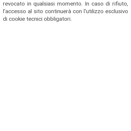
07/02/2022
revocato in qualsiasi momento. In caso di rifiuto,
l'accesso al sito continuerà con l'utilizzo esclusivo
di cookie tecnici obbligatori.
La gran confusione della politica
04/02/2022