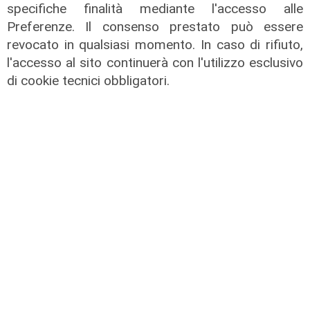
specifiche finalità mediante l'accesso alle
Preferenze. Il consenso prestato può essere
revocato in qualsiasi momento. In caso di rifiuto,
l'accesso al sito continuerà con l'utilizzo esclusivo
di cookie tecnici obbligatori.
La festa
80 anni di Sampdoria, il 12 agosto
spettacolo al Porto Antico con 450
droni
04/08/2026
di Filippo Serio