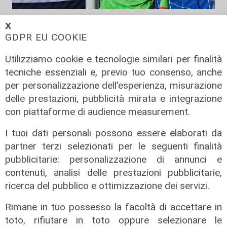
Mercato
𝗫
La Sampdoria blinda Krastev: il
GDPR EU COOKIE
portiere prolunga fino al 2030
Utilizziamo cookie e tecnologie similari per finalità
05/08/2026
tecniche essenziali e, previo tuo consenso, anche
di F.S.
per personalizzazione dell'esperienza, misurazione
delle prestazioni, pubblicità mirata e integrazione
con piattaforme di audience measurement.
I tuoi dati personali possono essere elaborati da
partner terzi selezionati per le seguenti finalità
pubblicitarie: personalizzazione di annunci e
contenuti, analisi delle prestazioni pubblicitarie,
ricerca del pubblico e ottimizzazione dei servizi.
Rimane in tuo possesso la facoltà di accettare in
toto, rifiutare in toto oppure selezionare le