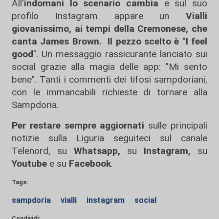
All'
indomani lo scenario cambia
e sul suo
profilo Instagram appare un
Vialli
giovanissimo, ai tempi della Cremonese, che
canta James Brown. Il pezzo scelto è "I feel
good
". Un messaggio rassicurante lanciato sui
social grazie alla magia delle app: "Mi sento
bene". Tanti i commenti dei tifosi sampdoriani,
con le immancabili richieste di tornare alla
Sampdoria.
Per restare sempre aggiornati
sulle principali
notizie sulla Liguria seguiteci sul canale
Telenord, su
Whatsapp,
su
Instagram
,
su
Youtube
e su
Facebook
.
Tags:
sampdoria
vialli
instagram
social
Condividi: