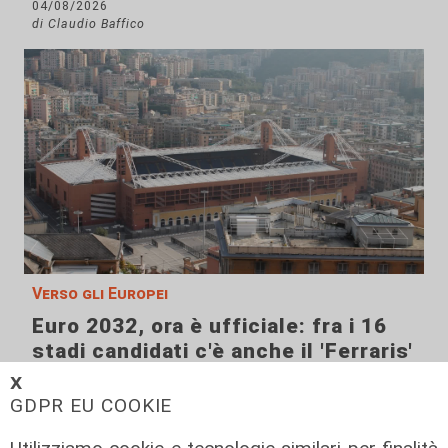
04/08/2026
di Claudio Baffico
Verso gli Europei
Euro 2032, ora è ufficiale: fra i 16
stadi candidati c'è anche il 'Ferraris'
di Genova
𝗫
GDPR EU COOKIE
04/08/2026
di Redazione Sport