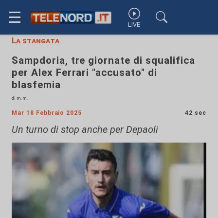
☰
LIVE
La stangata
Sampdoria, tre giornate di squalifica
per Alex Ferrari "accusato" di
blasfemia
di m.m.
Mar 18 Febbraio 2025
42 sec
Un turno di stop anche per Depaoli