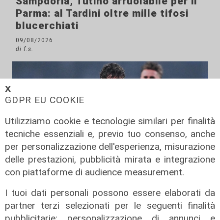
Sampdoria, Tutino arruolabile per il
Parma: al Tardini oltre mille tifosi
blucerchiati
09/08/2026
di f.s.
𝗫
GDPR EU COOKIE
Utilizziamo cookie e tecnologie similari per finalità
tecniche essenziali e, previo tuo consenso, anche
per personalizzazione dell'esperienza, misurazione
delle prestazioni, pubblicità mirata e integrazione
con piattaforme di audience measurement.
Mercato
Sampdoria, Begic migliora. Pressing
I tuoi dati personali possono essere elaborati da
per il portiere Vindhal
partner terzi selezionati per le seguenti finalità
pubblicitarie: personalizzazione di annunci e
06/08/2026