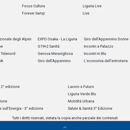
Focus Cultura
Liguria Live
Forever Samp
Live
ionale degli Alpini
EXPO Osaka - La Liguria
Giro dell'Appennino Donne
he
G19+2 Sanità
Incontri a Palazzo
Telenord
Genova Meravigliosa
Incontri in Blu
IA
Giro dell'Appennino
L'economia dell'entroterra
 2° edizione
Lavoro e Futuro
Liguria Verde Blu
zione
Mobilità Urbana
sull’Energia - 3° edizione
Salute & Sanità 3° Edizione
Tutti i diritti riservati, vietata la copia anche parziale dei contenuti