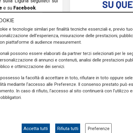
e sulla Liguria seguiteci sul
e
e su
Facebook
.
OOKIE
okie e tecnologie similari per finalità tecniche essenziali e, previo t
onalizzazione dell'esperienza, misurazione delle prestazioni, pubblic
con piattaforme di audience measurement.
sonali possono essere elaborati da partner terzi selezionati per le seg
personalizzazione di annunci e contenuti, analisi delle prestazioni pubbl
blico e ottimizzazione dei servizi.
possesso la facoltà di accettare in toto, rifiutare in toto oppure sele
alità mediante l'accesso alle Preferenze. Il consenso prestato può 
Mia, Tua, Nostra
mento. In caso di rifiuto, l'accesso al sito continuerà con l'utilizzo e
Sampdoria, campagn
obbligatori.
abbonamenti a gonfie
superata quota 15mil
Accetta tutti
Rifiuta tutti
Preferenze