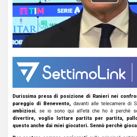
P
l
a
y
V
i
d
Durissima
presa di posizione di Ranieri nei confro
e
pareggio di Benevento,
davanti alle telecamere di 
o
ambiziosi
, se io sono qui all'età che ho è perchè s
divertire, voglio lottare partita per partita, pal
questo anche dai miei giocatori.
Sennò perchè giocan