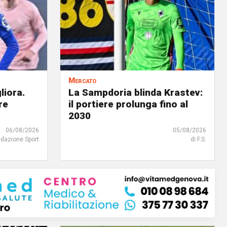
Mercato
liora.
La Sampdoria blinda Krastev:
re
il portiere prolunga fino al
2030
06/08/2026
05/08/2026
edazione Sport
di F.S.