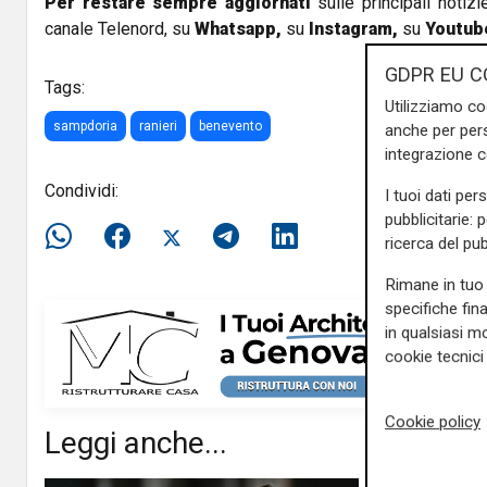
Per restare sempre aggiornati
sulle principali notizi
canale Telenord, su
Whatsapp,
su
Instagram
,
su
Youtub
GDPR EU C
Tags:
Utilizziamo co
sampdoria
ranieri
benevento
anche per pers
integrazione 
Condividi:
I tuoi dati per
pubblicitarie: 
ricerca del pub
Rimane in tuo 
specifiche fin
in qualsiasi mo
cookie tecnici 
Cookie policy
Leggi anche...