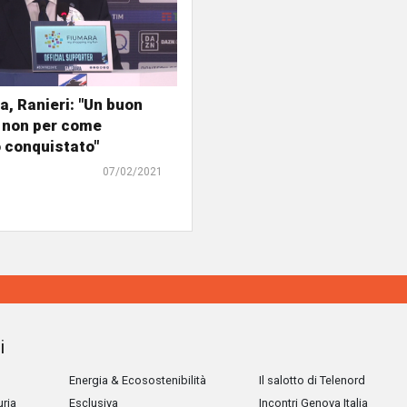
, Ranieri: "Un buon
 non per come
 conquistato"
07/02/2021
i
Energia & Ecosostenibilità
Il salotto di Telenord
uria
Esclusiva
Incontri Genova Italia