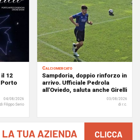
Calciomercato
il 12
Sampdoria, doppio rinforzo in
 Porto
arrivo. Ufficiale Pedrola
all'Oviedo, saluta anche Girelli
04/08/2026
03/08/2026
di Filippo Serio
di r.c.