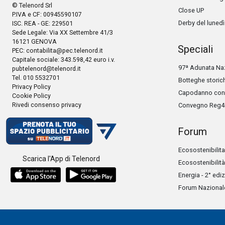
© Telenord Srl
Close UP
P.IVA e CF: 00945590107
Derby del lunedì
ISC. REA - GE: 229501
Sede Legale: Via XX Settembre 41/3
16121 GENOVA
Speciali
PEC:
contabilita@pec.telenord.it
Capitale sociale: 343.598,42 euro i.v.
97ª Adunata Naz
pubtelenord@telenord.it
Tel. 010 5532701
Botteghe storic
Privacy Policy
Capodanno con 
Cookie Policy
Rivedi consenso privacy
Convegno Reg4
Forum
Ecosostenibilita
Scarica l'App di Telenord
Ecosostenibilità
Energia - 2° edi
Forum Nazionale 