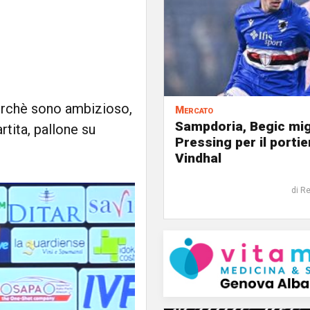
perchè sono ambizioso,
Mercato
Sampdoria, Begic mig
rtita, pallone su
Pressing per il portie
Vindhal
di R