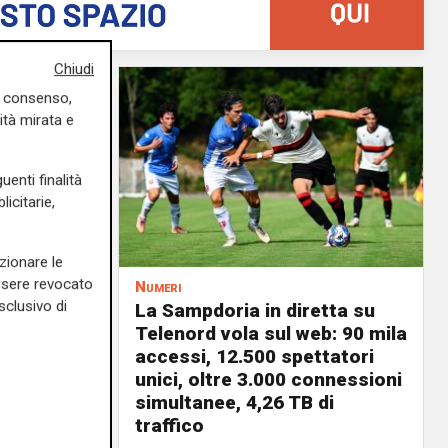
Chiudi
uo consenso,
ità mirata e
uenti finalità
icitarie,
zionare le
essere revocato
Numeri
sclusivo di
a
La Sampdoria in diretta su
 vele:
Telenord vola sul web: 90 mila
a rinnovi
accessi, 12.500 spettatori
unici, oltre 3.000 connessioni
03/08/2026
simultanee, 4,26 TB di
di F.S.
traffico