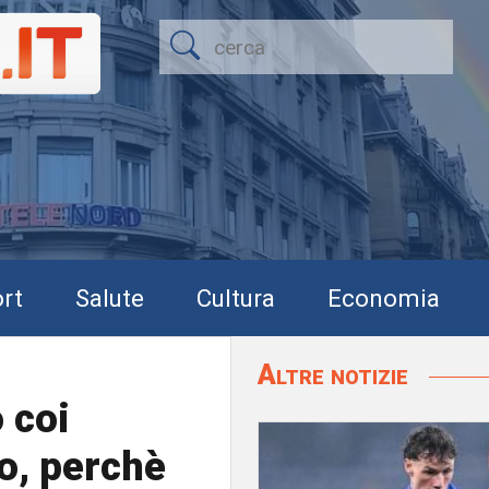
rt
Salute
Cultura
Economia
Altre notizie
 coi
no, perchè