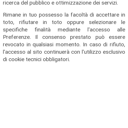
ricerca del pubblico e ottimizzazione dei servizi.
Rimane in tuo possesso la facoltà di accettare in
La festa
toto, rifiutare in toto oppure selezionare le
80 anni di Sampdoria, il 12 agosto
specifiche finalità mediante l'accesso alle
spettacolo al Porto Antico con 450
Preferenze. Il consenso prestato può essere
droni
revocato in qualsiasi momento. In caso di rifiuto,
04/08/2026
l'accesso al sito continuerà con l'utilizzo esclusivo
di Filippo Serio
di cookie tecnici obbligatori.