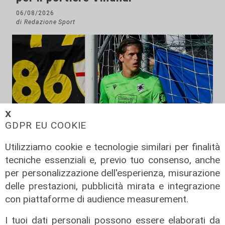
06/08/2026
di Redazione Sport
𝗫
GDPR EU COOKIE
Utilizziamo cookie e tecnologie similari per finalità
tecniche essenziali e, previo tuo consenso, anche
Mercato
per personalizzazione dell'esperienza, misurazione
La Sampdoria blinda Krastev: il
delle prestazioni, pubblicità mirata e integrazione
portiere prolunga fino al 2030
con piattaforme di audience measurement.
05/08/2026
I tuoi dati personali possono essere elaborati da
di F.S.