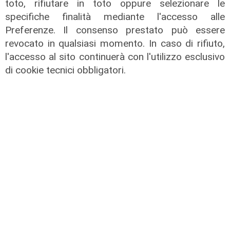
toto, rifiutare in toto oppure selezionare le
specifiche finalità mediante l'accesso alle
Preferenze. Il consenso prestato può essere
revocato in qualsiasi momento. In caso di rifiuto,
l'accesso al sito continuerà con l'utilizzo esclusivo
di cookie tecnici obbligatori.
La festa
80 anni di Sampdoria, il 12 agosto
spettacolo al Porto Antico con 450
droni
04/08/2026
di Filippo Serio