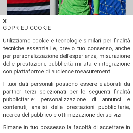
Mercato
𝗫
GDPR EU COOKIE
La Sampdoria blinda Krastev: il
portiere prolunga fino al 2030
Utilizziamo cookie e tecnologie similari per finalità
05/08/2026
tecniche essenziali e, previo tuo consenso, anche
di F.S.
per personalizzazione dell'esperienza, misurazione
delle prestazioni, pubblicità mirata e integrazione
con piattaforme di audience measurement.
I tuoi dati personali possono essere elaborati da
partner terzi selezionati per le seguenti finalità
pubblicitarie: personalizzazione di annunci e
contenuti, analisi delle prestazioni pubblicitarie,
ricerca del pubblico e ottimizzazione dei servizi.
Rimane in tuo possesso la facoltà di accettare in