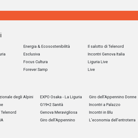
i
Energia & Ecosostenibilità
Il salotto di Telenord
uria
Esclusiva
Incontri Genova Italia
Focus Cultura
Liguria Live
Forever Samp
Live
ionale degli Alpini
EXPO Osaka - La Liguria
Giro dell'Appennino Donne
he
G19+2 Sanità
Incontri a Palazzo
Telenord
Genova Meravigliosa
Incontri in Blu
IA
Giro dell'Appennino
L'economia dell'entroterra