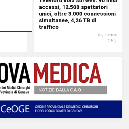
 vele:
Telenord vola sul web: 90 mila
a rinnovi
accessi, 12.500 spettatori
unici, oltre 3.000 connessioni
03/08/2026
simultanee, 4,26 TB di
di F.S.
traffico
02/08/2026
di R.S.