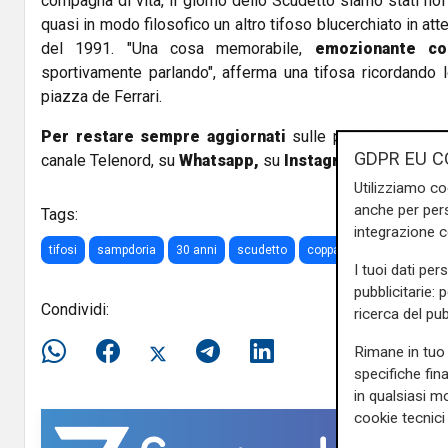
compagna di vita, il giorno dello Scudetto siamo stati noi
quasi in modo filosofico un altro tifoso blucerchiato in att
del 1991. "Una cosa memorabile,
emozionante co
sportivamente parlando", afferma una tifosa ricordando l
piazza de Ferrari.
Per restare sempre aggiornati
sulle principali notizi
GDPR EU C
canale Telenord, su
Whatsapp,
su
Instagram
,
su
Youtub
Utilizziamo co
anche per pers
Tags:
integrazione 
tifosi
sampdoria
30 anni
scudetto
coppa
piazza de ferrar
I tuoi dati per
pubblicitarie: 
Condividi:
ricerca del pub
Rimane in tuo 
specifiche fin
in qualsiasi mo
cookie tecnici 