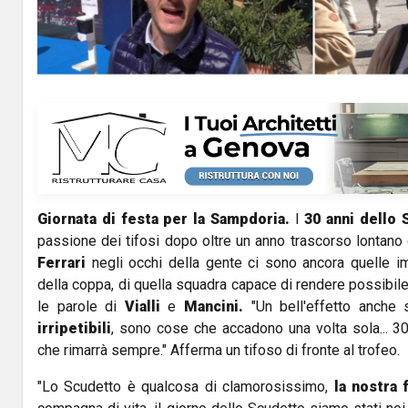
a
y
V
i
d
Giornata di festa per la Sampdoria.
I
30 anni dello 
e
passione dei tifosi dopo oltre un anno trascorso lontano 
o
Ferrari
negli occhi della gente ci sono ancora quelle i
della coppa, di quella squadra capace di rendere possibile
le parole di
Vialli
e
Mancini.
"Un bell'effetto anche 
irripetibili
, sono cose che accadono una volta sola... 30
che rimarrà sempre." Afferma un tifoso di fronte al trofeo.
"Lo Scudetto è qualcosa di clamorosissimo,
la nostra 