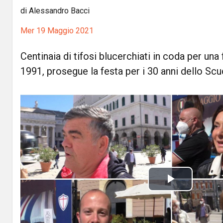
di Alessandro Bacci
Mer 19 Maggio 2021
Centinaia di tifosi blucerchiati in coda per una 
1991, prosegue la festa per i 30 anni dello Sc
P
l