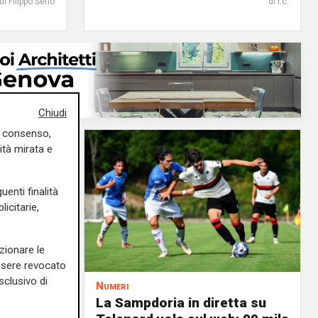
di Filippo Serio
di r.c.
Chiudi
uo consenso,
ità mirata e
uenti finalità
icitarie,
zionare le
essere revocato
sclusivo di
Numeri
a
La Sampdoria in diretta su