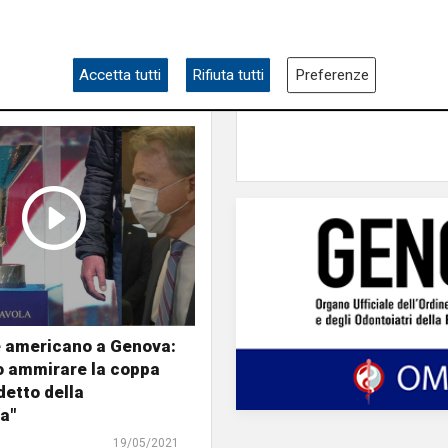
abbonamenti a gonfie
superata quota 15mil
Accetta tutti
Rifiuta tutti
Preferenze
e americano a Genova:
o ammirare la coppa
detto della
a"
19/05/2021