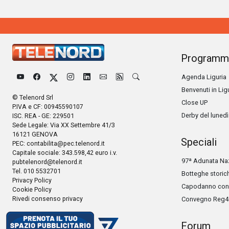
Programm
Agenda Liguria
Benvenuti in Lig
© Telenord Srl
Close UP
P.IVA e CF: 00945590107
Derby del lunedì
ISC. REA - GE: 229501
Sede Legale: Via XX Settembre 41/3
16121 GENOVA
Speciali
PEC:
contabilita@pec.telenord.it
Capitale sociale: 343.598,42 euro i.v.
97ª Adunata Naz
pubtelenord@telenord.it
Tel. 010 5532701
Botteghe storic
Privacy Policy
Capodanno con 
Cookie Policy
Rivedi consenso privacy
Convegno Reg4
Forum