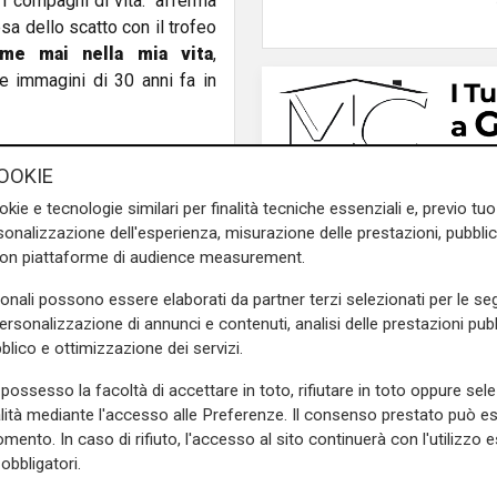
 i compagni di vita." afferma
esa dello scatto con il trofeo
me mai nella mia vita
,
e immagini di 30 anni fa in
e sulla Liguria seguiteci sul
OOKIE
e
e su
Facebook
.
okie e tecnologie similari per finalità tecniche essenziali e, previo t
onalizzazione dell'esperienza, misurazione delle prestazioni, pubblic
con piattaforme di audience measurement.
i
festa
sonali possono essere elaborati da partner terzi selezionati per le seg
personalizzazione di annunci e contenuti, analisi delle prestazioni pubbl
blico e ottimizzazione dei servizi.
possesso la facoltà di accettare in toto, rifiutare in toto oppure sele
alità mediante l'accesso alle Preferenze. Il consenso prestato può 
mento. In caso di rifiuto, l'accesso al sito continuerà con l'utilizzo e
Mia, Tua, Nostra
obbligatori.
Sampdoria, campagn