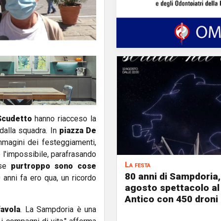
Scudetto
hanno riacceso la
dalla squadra. In
piazza De
mmagini dei festeggiamenti,
 l'impossibile, parafrasando
La festa
se
purtroppo sono cose
80 anni di Sampdoria, 
 anni fa ero qua, un ricordo
agosto spettacolo al
Antico con 450 droni
favola
. La Sampdoria è una