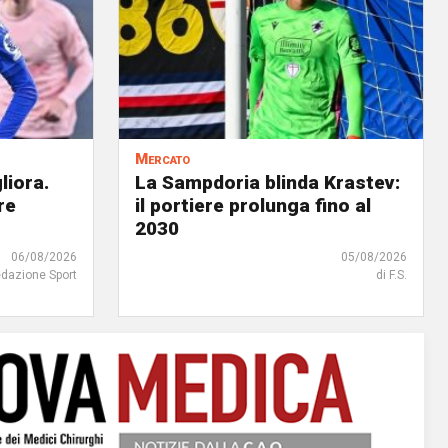
Mercato
liora.
La Sampdoria blinda Krastev:
re
il portiere prolunga fino al
2030
06/08/2026
05/08/2026
edazione Sport
di F.S.