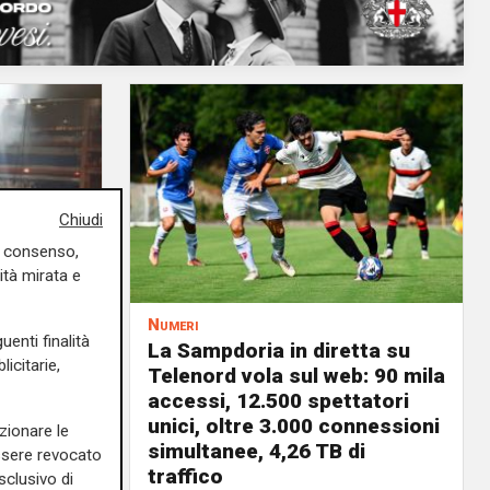
Chiudi
uo consenso,
ità mirata e
Numeri
uenti finalità
a
La Sampdoria in diretta su
icitarie,
 vele:
Telenord vola sul web: 90 mila
a rinnovi
accessi, 12.500 spettatori
unici, oltre 3.000 connessioni
zionare le
03/08/2026
simultanee, 4,26 TB di
di F.S.
essere revocato
traffico
sclusivo di