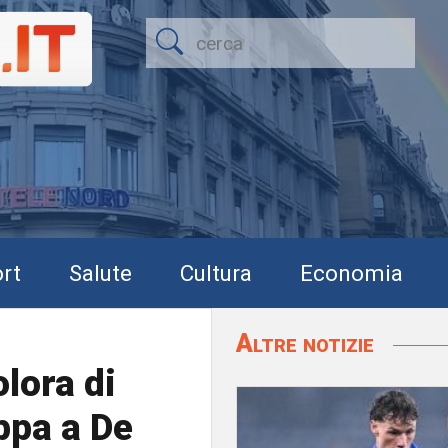
rt
Salute
Cultura
Economia
Altre notizie
lora di
ppa a De