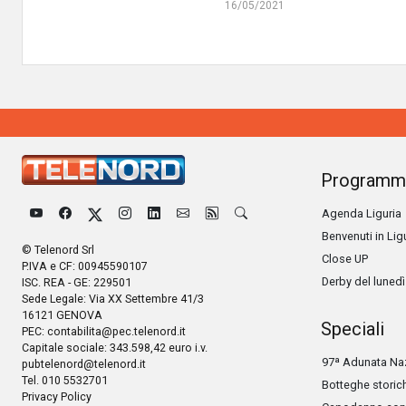
16/05/2021
Programm
Agenda Liguria
Benvenuti in Lig
© Telenord Srl
Close UP
P.IVA e CF: 00945590107
Derby del lunedì
ISC. REA - GE: 229501
Sede Legale: Via XX Settembre 41/3
16121 GENOVA
Speciali
PEC:
contabilita@pec.telenord.it
Capitale sociale: 343.598,42 euro i.v.
97ª Adunata Naz
pubtelenord@telenord.it
Tel. 010 5532701
Botteghe storic
Privacy Policy