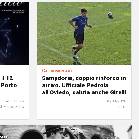
Calciomercato
il 12
Sampdoria, doppio rinforzo in
 Porto
arrivo. Ufficiale Pedrola
all'Oviedo, saluta anche Girelli
04/08/2026
03/08/2026
di Filippo Serio
di r.c.