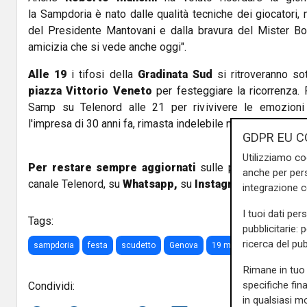
la
Sampdoria
è nato dalle qualità tecniche dei giocatori,
del Presidente Mantovani e dalla bravura del Mister Bo
amicizia che si vede anche oggi".
Alle 19
i tifosi della
Gradinata Sud
si ritroveranno so
piazza Vittorio Veneto
per festeggiare la ricorrenza. 
Samp su Telenord alle 21 per rivivivere le emozioni 
l'impresa di 30 anni fa, rimasta indelebile nella storia di G
GDPR EU C
Utilizziamo co
Per restare sempre aggiornati
sulle principali notizi
anche per pers
canale Telenord, su
Whatsapp,
su
Instagram
,
su
Youtub
integrazione 
I tuoi dati per
Tags:
pubblicitarie: 
ricerca del pub
sampdoria
festa
scudetto
Genova
19 maggio
coppa
p
Rimane in tuo 
specifiche fin
Condividi:
in qualsiasi mo