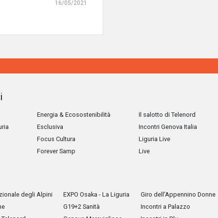
16/05/2021
i
Energia & Ecosostenibilità
Il salotto di Telenord
uria
Esclusiva
Incontri Genova Italia
Focus Cultura
Liguria Live
Forever Samp
Live
ionale degli Alpini
EXPO Osaka - La Liguria
Giro dell'Appennino Donne
he
G19+2 Sanità
Incontri a Palazzo