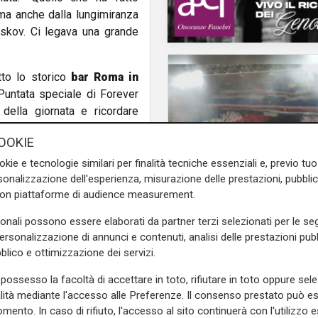
 ma anche dalla lungimiranza
skov. Ci legava una grande
tto lo storico
bar Roma in
Puntata speciale di Forever
della giornata e ricordare
enova e del calcio.
OOKIE
okie e tecnologie similari per finalità tecniche essenziali e, previo t
e sulla Liguria seguiteci sul
onalizzazione dell'esperienza, misurazione delle prestazioni, pubblic
e
e su
Facebook
.
con piattaforme di audience measurement.
Mia, Tua, Nostra
sonali possono essere elaborati da partner terzi selezionati per le seg
Sampdoria, campagn
personalizzazione di annunci e contenuti, analisi delle prestazioni pubbl
abbonamenti a gonfie
blico e ottimizzazione dei servizi.
iazza de ferrari
mancini
superata quota 15mil
possesso la facoltà di accettare in toto, rifiutare in toto oppure sele
alità mediante l'accesso alle Preferenze. Il consenso prestato può 
mento. In caso di rifiuto, l'accesso al sito continuerà con l'utilizzo e