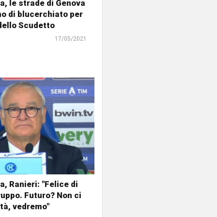
, le strade di Genova
no di blucerchiato per
 dello Scudetto
17/05/2021
, Ranieri: "Felice di
uppo. Futuro? Non ci
tà, vedremo"