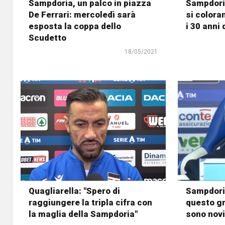
Sampdoria, un palco in piazza
Sampdoria
De Ferrari: mercoledì sarà
si colora
esposta la coppa dello
i 30 anni
Scudetto
18/05/2021
Quagliarella: "Spero di
Sampdoria
raggiungere la tripla cifra con
questo gr
la maglia della Sampdoria"
sono novi