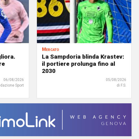
Mercato
liora.
La Sampdoria blinda Krastev:
re
il portiere prolunga fino al
2030
06/08/2026
05/08/2026
edazione Sport
di F.S.