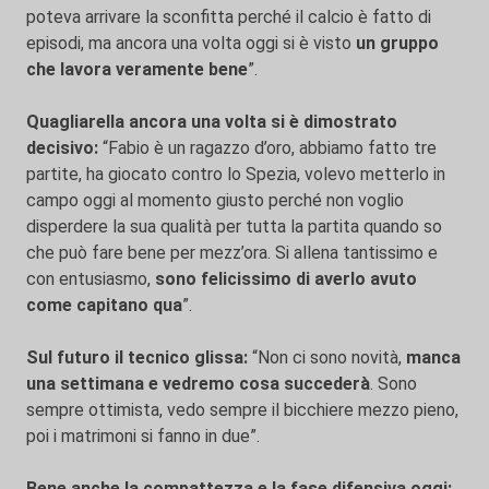
poteva arrivare la sconfitta perché il calcio è fatto di
episodi, ma ancora una volta oggi si è visto
un gruppo
che lavora veramente bene
”.
Quagliarella ancora una volta si è dimostrato
decisivo:
“Fabio è un ragazzo d’oro, abbiamo fatto tre
partite, ha giocato contro lo Spezia, volevo metterlo in
campo oggi al momento giusto perché non voglio
disperdere la sua qualità per tutta la partita quando so
che può fare bene per mezz’ora. Si allena tantissimo e
con entusiasmo,
sono felicissimo di averlo avuto
come capitano qua
”.
Sul futuro il tecnico glissa:
“Non ci sono novità,
manca
una settimana e vedremo cosa succederà
. Sono
sempre ottimista, vedo sempre il bicchiere mezzo pieno,
poi i matrimoni si fanno in due”.
Bene anche la compattezza e la fase difensiva oggi: