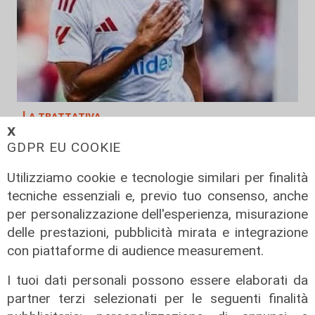
La trattativa
𝗫
Genoa, affondo per Sow. Il
GDPR EU COOKIE
centrocampista svizzero è
vicinissimo
Utilizziamo cookie e tecnologie similari per finalità
tecniche essenziali e, previo tuo consenso, anche
04/08/2026
di Claudio Baffico
per personalizzazione dell'esperienza, misurazione
delle prestazioni, pubblicità mirata e integrazione
con piattaforme di audience measurement.
I tuoi dati personali possono essere elaborati da
partner terzi selezionati per le seguenti finalità