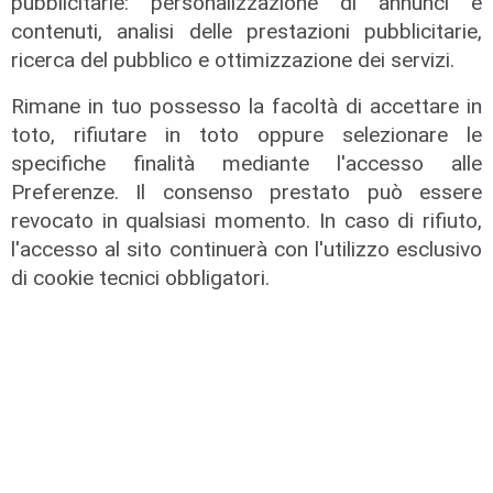
pubblicitarie: personalizzazione di annunci e
contenuti, analisi delle prestazioni pubblicitarie,
ricerca del pubblico e ottimizzazione dei servizi.
Rimane in tuo possesso la facoltà di accettare in
Verso gli Europei
toto, rifiutare in toto oppure selezionare le
Euro 2032, ora è ufficiale: fra i 16
specifiche finalità mediante l'accesso alle
stadi candidati c'è anche il 'Ferraris'
Preferenze. Il consenso prestato può essere
di Genova
revocato in qualsiasi momento. In caso di rifiuto,
l'accesso al sito continuerà con l'utilizzo esclusivo
04/08/2026
di Redazione Sport
di cookie tecnici obbligatori.