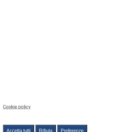
© Telenord Srl
P.IVA e CF: 00945590107 - ISC. REA - GE: 229501
Sede Legale: Via XX Settembre 41/3, 16121 GENOVA
PEC: contabilita@pec.telenord.it
Capitale sociale: 343.598,42 euro i.v.
Tutti i diritti riservati, vietata la copia anche parziale
dei contenuti
pubtelenord@telenord.it
Tel. 010 55 32 701
Informativa della privacy
|
Gestisci consenso
Cookie policy
Accetta tutti
Rifiuta
Preferenze