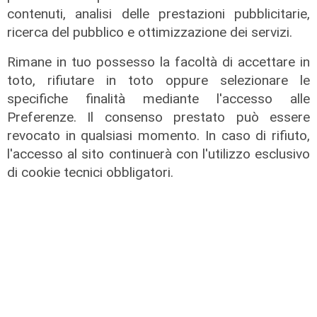
contenuti, analisi delle prestazioni pubblicitarie,
ricerca del pubblico e ottimizzazione dei servizi.
Rimane in tuo possesso la facoltà di accettare in
toto, rifiutare in toto oppure selezionare le
specifiche finalità mediante l'accesso alle
Preferenze. Il consenso prestato può essere
Mia, Tua, Nostra
revocato in qualsiasi momento. In caso di rifiuto,
l'accesso al sito continuerà con l'utilizzo esclusivo
Sampdoria, campagna abbonamenti
a gonfie vele: superata quota
di cookie tecnici obbligatori.
15mila rinnovi
03/08/2026
di F.S.