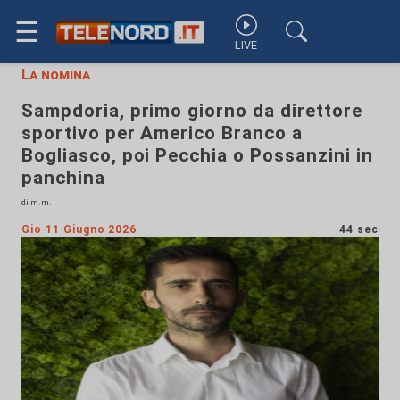
☰
LIVE
La nomina
Sampdoria, primo giorno da direttore
sportivo per Americo Branco a
Bogliasco, poi Pecchia o Possanzini in
panchina
di m.m.
Gio 11 Giugno 2026
44 sec