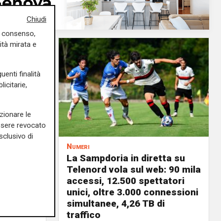
Chiudi
uo consenso,
ità mirata e
uenti finalità
icitarie,
zionare le
essere revocato
sclusivo di
Numeri
a
La Sampdoria in diretta su
 vele:
Telenord vola sul web: 90 mila
a rinnovi
accessi, 12.500 spettatori
unici, oltre 3.000 connessioni
03/08/2026
simultanee, 4,26 TB di
di F.S.
traffico