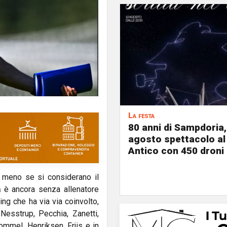
La festa
80 anni di Sampdoria, 
agosto spettacolo al
Antico con 450 droni
a meno se si considerano il
a
è ancora senza allenatore
ng che ha via via coinvolto,
 Nesstrup, Pecchia, Zanetti,
ommel, Henriksen, Frjis e in