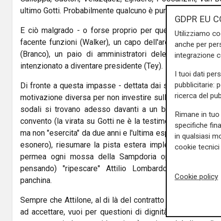
ultimo Gotti. Probabilmente qualcuno è pure rimasto fuori da
GDPR EU C
E ciò malgrado - o forse proprio per questo - la presen
Utilizziamo co
facente funzioni (Walker), un capo dell'area tecnica (Fred
anche per pers
(Branco), un paio di amministratori delegati (Fiorella e
integrazione 
intenzionato a diventare presidente (Tey).
I tuoi dati per
pubblicitarie: 
Di fronte a questa impasse - dettata dai soliti limiti eco
ricerca del pub
motivazione diversa per non investire sull'allenatore e la
sodali si trovano adesso davanti a un bivio: "accontenta
Rimane in tuo 
convento (la virata su Gotti ne è la testimonianza, nulla co
specifiche fin
ma non "esercita" da due anni e l'ultima esperienza a Lecc
in qualsiasi mo
esonero), riesumare la pista estera implementando qu
cookie tecnici 
permea ogni mossa della Sampdoria oppure (e pare c
pensando) "ripescare" Attilio Lombardo chiedendogli 
Cookie policy
panchina.
Sempre che Attilone, al di là del contratto tuttora in ess
ad accettare, vuoi per questioni di dignità (ma ha sempr