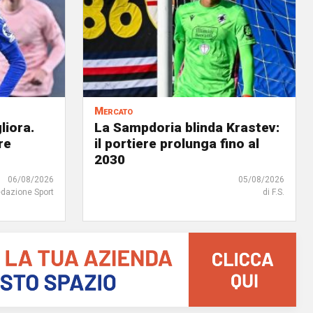
Mercato
liora.
La Sampdoria blinda Krastev:
re
il portiere prolunga fino al
2030
06/08/2026
05/08/2026
edazione Sport
di F.S.