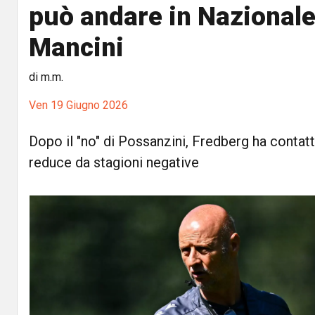
può andare in Nazional
Mancini
di m.m.
Ven 19 Giugno 2026
Dopo il "no" di Possanzini, Fredberg ha contat
reduce da stagioni negative