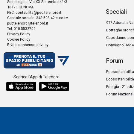
Sede Legale: Via XX Settembre 41/3
16121 GENOVA
Speciali
PEC:
contabilita@pec.telenord.it
Capitale sociale: 343.598,42 euro i.v.
97ª Adunata Naz
pubtelenord@telenord.it
Tel. 010 5532701
Botteghe storic
Privacy Policy
Capodanno con 
Cookie Policy
Rivedi consenso privacy
Convegno Reg4
Forum
Ecosostenibilita
Scarica l'App di Telenord
Ecosostenibilità
Energia - 2° edi
Forum Nazionale 