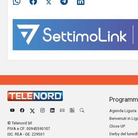
Programm
Agenda Liguria
Benvenuti in Lig
© Telenord Srl
Close UP
P.IVA e CF: 00945590107
Derby del lunedì
ISC. REA - GE: 229501