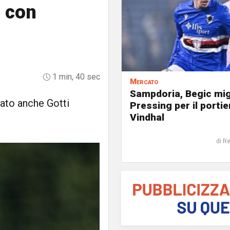
e con
1 min, 40 sec
Mercato
Sampdoria, Begic mig
tato anche Gotti
Pressing per il portie
Vindhal
di R