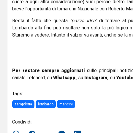
cuore a ogni altra considerazione) vuoi perché dietro l'a
breve l'opportunità di tornare in Nazionale con Roberto Man
Resta il fatto che questa
"pazza idea"
di tornare al pu
Lombardo alla fine può risultare non solo la più logica ma
Staremo a vedere. Intanto il valzer va avanti, anche se la m
Per restare sempre aggiornati
sulle principali notizi
canale Telenord, su
Whatsapp,
su
Instagram
,
su
Youtub
Tags:
sampdoria
lombardo
mancini
Condividi: