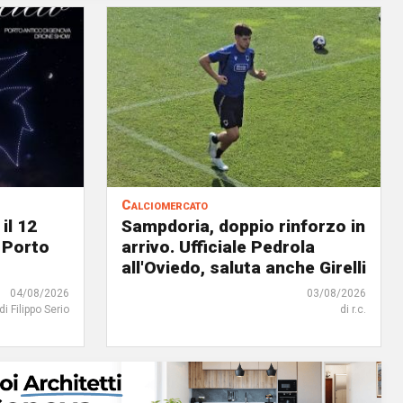
Calciomercato
il 12
Sampdoria, doppio rinforzo in
 Porto
arrivo. Ufficiale Pedrola
all'Oviedo, saluta anche Girelli
04/08/2026
03/08/2026
di Filippo Serio
di r.c.