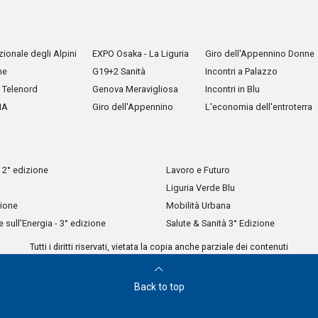
ionale degli Alpini
EXPO Osaka - La Liguria
Giro dell'Appennino Donne
he
G19+2 Sanità
Incontri a Palazzo
Telenord
Genova Meravigliosa
Incontri in Blu
IA
Giro dell'Appennino
L'economia dell'entroterra
 2° edizione
Lavoro e Futuro
Liguria Verde Blu
zione
Mobilità Urbana
sull’Energia - 3° edizione
Salute & Sanità 3° Edizione
Tutti i diritti riservati, vietata la copia anche parziale dei contenuti
Back to top