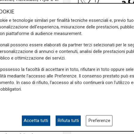
lla lista.
OOKIE
za di un direttore generale
okie e tecnologie similari per finalità tecniche essenziali e, previo t
berg), un direttore sportivo
onalizzazione dell'esperienza, misurazione delle prestazioni, pubblic
 Morelli) e un proprietario
con piattaforme di audience measurement.
sonali possono essere elaborati da partner terzi selezionati per le seg
personalizzazione di annunci e contenuti, analisi delle prestazioni pubbl
nomici (ogni anni emerge una
blico e ottimizzazione dei servizi.
 squadra) - Fredberg e i suoi
rsi" di quello che passa il
possesso la facoltà di accettare in toto, rifiutare in toto oppure sele
ntro la persona e il tecnico,
alità mediante l'accesso alle Preferenze. Il consenso prestato può 
e si concluse con il classico
mento. In caso di rifiuto, l'accesso al sito continuerà con l'utilizzo e
el senso di scommessa che
Mia, Tua, Nostra
obbligatori.
he il Ceo danese ci stia
Sampdoria, campagn
abbonamenti a gonfie
scusa e riaffidandogli la
superata quota 15mil
Accetta tutti
Rifiuta tutti
Preferenze
ere con la Samp, sia disposto
e dimostrato di anteporre il