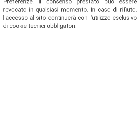
Preferenze. Il consenso prestato può essere
Sampdoria, doppio rinforzo in arrivo.
revocato in qualsiasi momento. In caso di rifiuto,
Ufficiale Pedrola all'Oviedo, saluta
l'accesso al sito continuerà con l'utilizzo esclusivo
anche Girelli
di cookie tecnici obbligatori.
03/08/2026
di r.c.
Mia, Tua, Nostra
Sampdoria, campagna abbonamenti