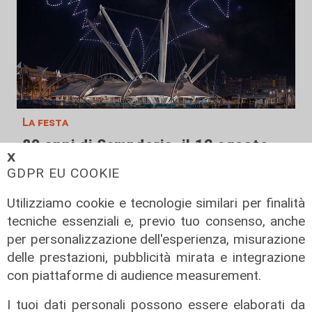
La festa
80 anni di Sampdoria, il 12 agosto
𝗫
spettacolo al Porto Antico con 450
GDPR EU COOKIE
droni
Utilizziamo cookie e tecnologie similari per finalità
04/08/2026
di Filippo Serio
tecniche essenziali e, previo tuo consenso, anche
per personalizzazione dell'esperienza, misurazione
delle prestazioni, pubblicità mirata e integrazione
con piattaforme di audience measurement.
I tuoi dati personali possono essere elaborati da