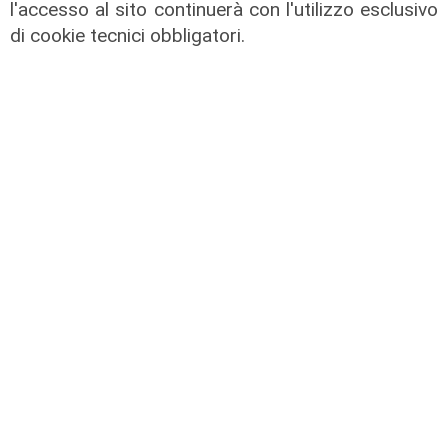
anche Girelli
l'accesso al sito continuerà con l'utilizzo esclusivo
03/08/2026
di cookie tecnici obbligatori.
di r.c.
Mia, Tua, Nostra
Sampdoria, campagna abbonamenti
a gonfie vele: superata quota
15mila rinnovi
03/08/2026
di F.S.