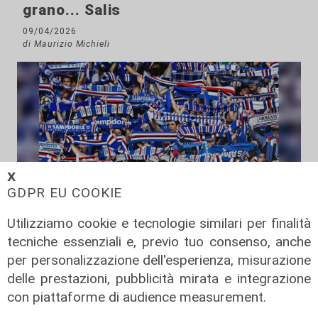
grano... Salis
09/04/2026
di Maurizio Michieli
𝗫
GDPR EU COOKIE
Utilizziamo cookie e tecnologie similari per finalità
Il commento
tecniche essenziali e, previo tuo consenso, anche
Da Messina a Walker, in che mani è
per personalizzazione dell'esperienza, misurazione
finita la Sampdoria
delle prestazioni, pubblicità mirata e integrazione
con piattaforme di audience measurement.
19/10/2025
di Maurizio Michieli