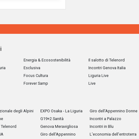
i
Energia & Ecosostenibilità
Il salotto di Telenord
uria
Esclusiva
Incontri Genova Italia
Focus Cultura
Liguria Live
Forever Samp
Live
ionale degli Alpini
EXPO Osaka - La Liguria
Giro dell'Appennino Donne
he
G19+2 Sanità
Incontri a Palazzo
Telenord
Genova Meravigliosa
Incontri in Blu
IA
Giro dell'Appennino
L'economia dell'entroterra