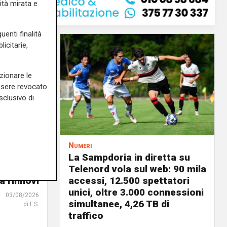
ità mirata e
uenti finalità
icitarie,
zionare le
essere revocato
sclusivo di
Numeri
a
La Sampdoria in diretta su
 vele:
Telenord vola sul web: 90 mila
a rinnovi
accessi, 12.500 spettatori
unici, oltre 3.000 connessioni
03/08/2026
simultanee, 4,26 TB di
di F.S.
traffico