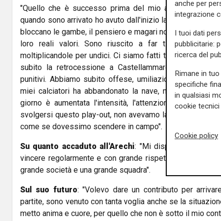
anche per pers
"Quello che è successo prima del mio arrivo non lo c
integrazione 
quando sono arrivato ho avuto dall'inizio la disponibilità d
bloccano le gambe, il pensiero e magari non riuscivano a r
I tuoi dati per
loro reali valori. Sono riuscito a far tirare fuori ad
pubblicitarie: 
ricerca del pub
moltiplicandole per undici. Ci siamo fatti trovare pronti 
subito la retrocessione a Castellammare, avevamo org
Rimane in tuo 
punitivi. Abbiamo subito offese, umiliazioni. Ce le sia
specifiche fin
miei calciatori ha abbandonato la nave, nel senso che
in qualsiasi mo
giorno è aumentata l'intensità, l'attenzione. Poi ci è ar
cookie tecnici 
svolgersi questo play-out, non avevamo la certezza ma ab
come se dovessimo scendere in campo".
Cookie policy
Su quanto accaduto all'Arechi
: "Mi dispiace che la par
vincere regolarmente e con grande rispetto. Ho rispetto 
grande società e una grande squadra".
Sul suo futuro
: "Volevo dare un contributo per arrivar
partite, sono venuto con tanta voglia anche se la situazion
metto anima e cuore, per quello che non è sotto il mio con