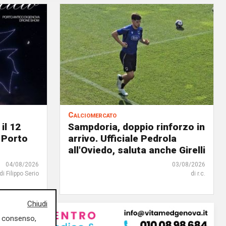
Calciomercato
il 12
Sampdoria, doppio rinforzo in
 Porto
arrivo. Ufficiale Pedrola
all'Oviedo, saluta anche Girelli
04/08/2026
03/08/2026
di Filippo Serio
di r.c.
Chiudi
uo consenso,