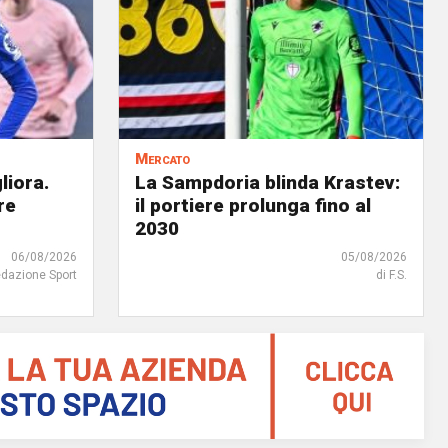
Mercato
liora.
La Sampdoria blinda Krastev:
re
il portiere prolunga fino al
2030
06/08/2026
05/08/2026
edazione Sport
di F.S.