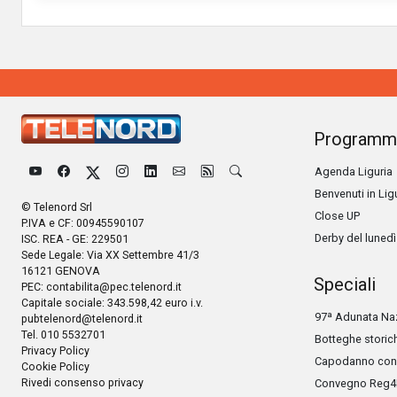
Programm
Agenda Liguria
Benvenuti in Lig
© Telenord Srl
Close UP
P.IVA e CF: 00945590107
Derby del lunedì
ISC. REA - GE: 229501
Sede Legale: Via XX Settembre 41/3
16121 GENOVA
Speciali
PEC:
contabilita@pec.telenord.it
Capitale sociale: 343.598,42 euro i.v.
97ª Adunata Naz
pubtelenord@telenord.it
Tel. 010 5532701
Botteghe storic
Privacy Policy
Capodanno con 
Cookie Policy
Rivedi consenso privacy
Convegno Reg4