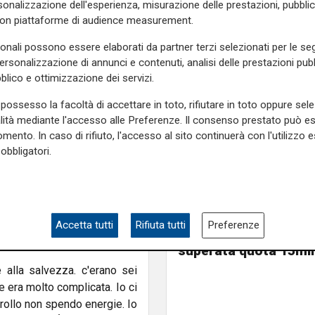
onalizzazione dell'esperienza, misurazione delle prestazioni, pubblic
ommento, devo dire che da
con piattaforme di audience measurement.
el gruppo. Si sa che le paure
endere per quelli che erano i
sonali possono essere elaborati da partner terzi selezionati per le seg
 ognuno di loro le qualità,
personalizzazione di annunci e contenuti, analisi delle prestazioni pubbl
blico e ottimizzazione dei servizi.
al momento giusto. Dopo aver
anizzato degli allenamenti
possesso la facoltà di accettare in toto, rifiutare in toto oppure sele
mo meritate. Ma nessuno dei
alità mediante l'accesso alle Preferenze. Il consenso prestato può 
 paradossalmente dopo quel
mento. In caso di rifiuto, l'accesso al sito continuerà con l'utilizzo e
rivata la notizia che poteva
obbligatori.
biamo iniziato a prepararla
Mia, Tua, Nostra
tita non sia finita, mi piace
Sampdoria, campagn
per la Salernitana che è una
Accetta tutti
Rifiuta tutti
Preferenze
abbonamenti a gonfie
superata quota 15mil
e alla salvezza. c'erano sei
e era molto complicata. Io ci
trollo non spendo energie. Io