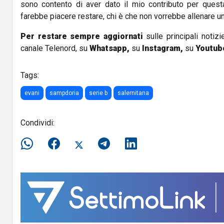
sono contento di aver dato il mio contributo per quest
farebbe piacere restare, chi è che non vorrebbe allenare u
Per restare sempre aggiornati
sulle principali notizi
canale Telenord, su
Whatsapp,
su
Instagram
,
su
Youtub
Tags:
evani
sampdoria
serie b
salernitana
Condividi: