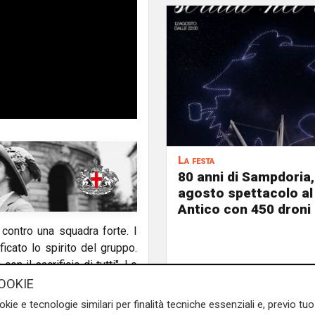
La festa
80 anni di Sampdoria, 
agosto spettacolo al
Antico con 450 droni
 contro una squadra forte. I
icato lo spirito del gruppo.
n il sacrificio di tutti". Lo
nico blucerchiato
Alberico
OOKIE
okie e tecnologie similari per finalità tecniche essenziali e, previo t