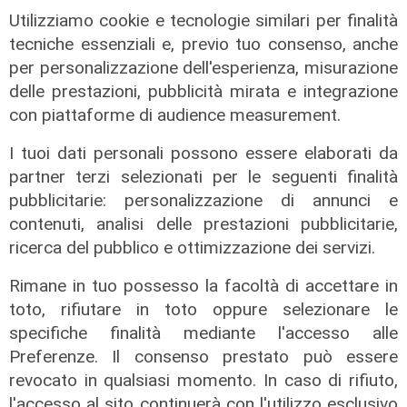
Utilizziamo cookie e tecnologie similari per finalità
tecniche essenziali e, previo tuo consenso, anche
per personalizzazione dell'esperienza, misurazione
delle prestazioni, pubblicità mirata e integrazione
con piattaforme di audience measurement.
I tuoi dati personali possono essere elaborati da
partner terzi selezionati per le seguenti finalità
pubblicitarie: personalizzazione di annunci e
contenuti, analisi delle prestazioni pubblicitarie,
Mia, Tua, Nostra
ricerca del pubblico e ottimizzazione dei servizi.
Sampdoria, campagna abbonamenti
Rimane in tuo possesso la facoltà di accettare in
a gonfie vele: superata quota
toto, rifiutare in toto oppure selezionare le
15mila rinnovi
specifiche finalità mediante l'accesso alle
03/08/2026
Preferenze. Il consenso prestato può essere
di F.S.
revocato in qualsiasi momento. In caso di rifiuto,
l'accesso al sito continuerà con l'utilizzo esclusivo