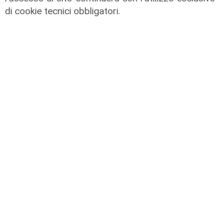
di cookie tecnici obbligatori.
Numeri
La Sampdoria in diretta su Telenord
vola sul web: 90 mila accessi,
12.500 spettatori unici, oltre 3.000
connessioni simultanee, 4,26 TB di
traffico
02/08/2026
di R.S.