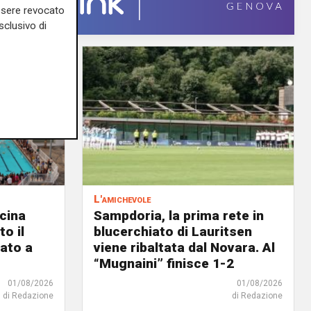
essere revocato
sclusivo di
L'amichevole
scina
Sampdoria, la prima rete in
o il
blucerchiato di Lauritsen
ato a
viene ribaltata dal Novara. Al
“Mugnaini” finisce 1-2
01/08/2026
01/08/2026
di Redazione
di Redazione