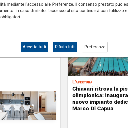
alità mediante l'accesso alle Preferenze. Il consenso prestato può 
mento. In caso di rifiuto, l'accesso al sito continuerà con l'utilizzo e
di. Noi cerchiamo sempre di
obbligatori.
 ragazzi è sempre massima -
e sulla Liguria seguiteci sul
Accetta tutti
Rifiuta tutti
Preferenze
e
e su
Facebook
.
L'apertura
Chiavari ritrova la pi
olimpionica: inaugurat
nuovo impianto dedic
Marco Di Capua