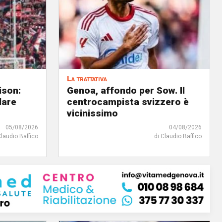
La trattativa
ison:
Genoa, affondo per Sow. Il
dare
centrocampista svizzero è
vicinissimo
05/08/2026
04/08/2026
Claudio Baffico
di Claudio Baffico