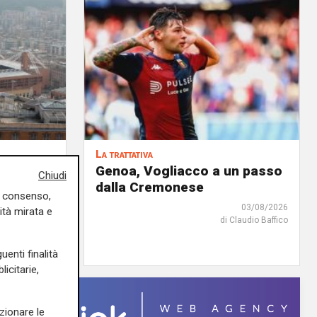
La trattativa
iale: fra
Genoa, Vogliacco a un passo
Chiudi
'è anche
dalla Cremonese
uo consenso,
03/08/2026
ità mirata e
di Claudio Baffico
04/08/2026
edazione Sport
uenti finalità
icitarie,
zionare le