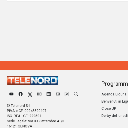
Programm
Agenda Liguria
Benvenuti in Lig
© Telenord Srl
Close UP
P.IVA e CF: 00945590107
Derby del lunedì
ISC. REA - GE: 229501
Sede Legale: Via XX Settembre 41/3
16121 GENOVA