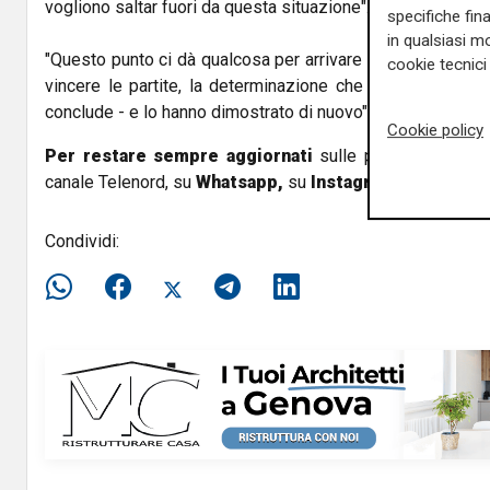
vogliono saltar fuori da questa situazione".
specifiche fin
in qualsiasi mo
"Questo punto ci dà qualcosa per arrivare bene a mercole
cookie tecnici 
vincere le partite, la determinazione che ci mettono i
conclude - e lo hanno dimostrato di nuovo".
Cookie policy
Per restare sempre aggiornati
sulle principali notizi
canale Telenord, su
Whatsapp,
su
Instagram
,
su
Youtub
Condividi: