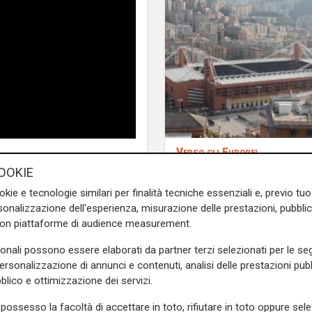
Verso gli Europei
Euro 2032, ora è uffic
OOKIE
i 16 stadi candidati c
okie e tecnologie similari per finalità tecniche essenziali e, previo t
il 'Ferraris' di Genova
onalizzazione dell'esperienza, misurazione delle prestazioni, pubblic
con piattaforme di audience measurement.
di R
ri di Bari osserva: "Muovere
sonali possono essere elaborati da partner terzi selezionati per le seg
personalizzazione di annunci e contenuti, analisi delle prestazioni pubbl
ella squadra è stata ottima.
blico e ottimizzazione dei servizi.
ritato, con un po' più di
e i ragazzi sono sul pezzo e
possesso la facoltà di accettare in toto, rifiutare in toto oppure sele