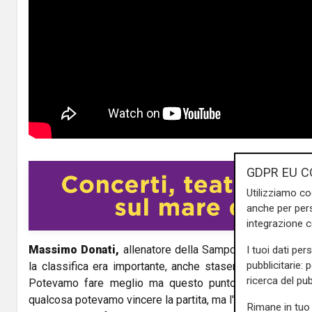
GDPR EU C
Utilizziamo co
anche per pers
integrazione 
Massimo Donati,
allenatore della Sampdoria, dopo il pa
I tuoi dati per
pubblicitarie: 
la classifica era importante, anche stasera la risposta d
ricerca del pub
Potevamo fare meglio ma questo punto ce lo siamo me
qualcosa potevamo vincere la partita, ma l'importante è ch
Rimane in tuo 