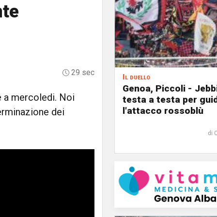
nte
29 sec
Il duello
Genoa, Piccoli - Jebb
e a mercoledi. Noi
testa a testa per gui
l'attacco rossoblù
terminazione dei
di 