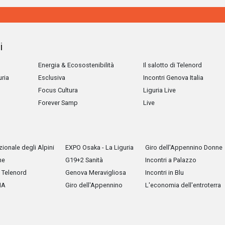
i
Energia & Ecosostenibilità
Il salotto di Telenord
uria
Esclusiva
Incontri Genova Italia
Focus Cultura
Liguria Live
Forever Samp
Live
ionale degli Alpini
EXPO Osaka - La Liguria
Giro dell'Appennino Donne
he
G19+2 Sanità
Incontri a Palazzo
Telenord
Genova Meravigliosa
Incontri in Blu
IA
Giro dell'Appennino
L'economia dell'entroterra