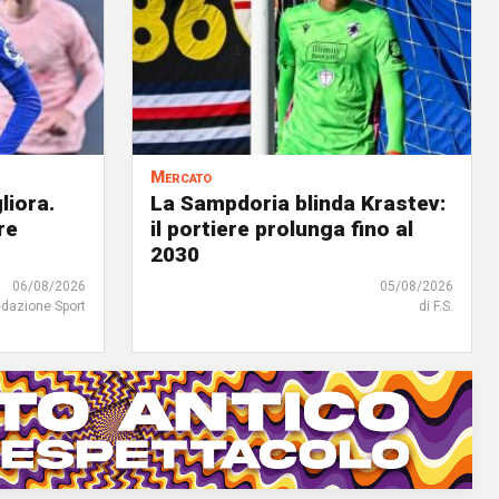
Mercato
liora.
La Sampdoria blinda Krastev:
re
il portiere prolunga fino al
2030
06/08/2026
05/08/2026
edazione Sport
di F.S.