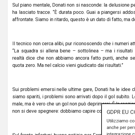
Sul piano mentale, Donati non si nasconde: la delusione per 
ha lasciato tracce. “È durata poco. Guai a piangersi add
affrontate. Siamo in ritardo, questo è un dato di fatto, ma 
Il tecnico non cerca alibi, pur riconoscendo che i numeri att
“La squadra si allena bene – sottolinea – ma i risultati 
realtà dice che non abbiamo ancora fatto punti, anche s
quota zero. Ma nel calcio vieni giudicato dai risultati.”
Sui problemi emersi nelle ultime gare, Donati ha le idee c
siamo spariti, i problemi sono arrivati dopo il gol subito. 
male, ma è vero che un gol non può deprimerci. È la reazio
non si deve spegnere: dobbiamo capire come reagire”.
GDPR EU C
Utilizziamo co
anche per pers
integrazione 