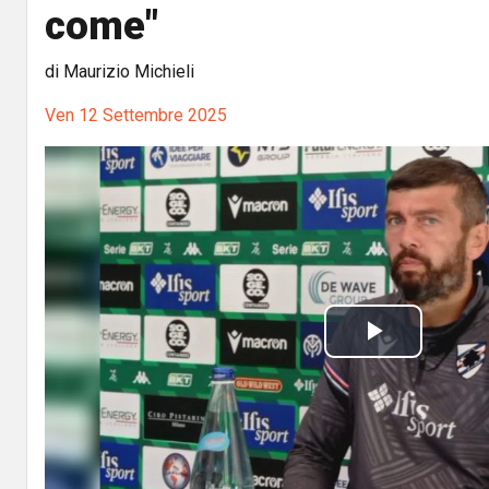
come"
di Maurizio Michieli
Ven 12 Settembre 2025
P
l
a