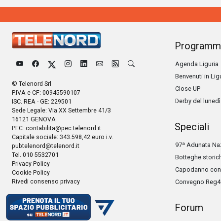
Programm
Agenda Liguria
Benvenuti in Lig
© Telenord Srl
Close UP
P.IVA e CF: 00945590107
Derby del lunedì
ISC. REA - GE: 229501
Sede Legale: Via XX Settembre 41/3
16121 GENOVA
Speciali
PEC:
contabilita@pec.telenord.it
Capitale sociale: 343.598,42 euro i.v.
97ª Adunata Naz
pubtelenord@telenord.it
Tel. 010 5532701
Botteghe storic
Privacy Policy
Capodanno con 
Cookie Policy
Rivedi consenso privacy
Convegno Reg4
Forum