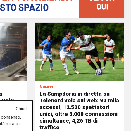
Numeri
a
La Sampdoria in diretta su
 vele:
Telenord vola sul web: 90 mila
a rinnovi
accessi, 12.500 spettatori
Chiudi
unici, oltre 3.000 connessioni
03/08/2026
uo consenso,
simultanee, 4,26 TB di
di F.S.
ità mirata e
traffico