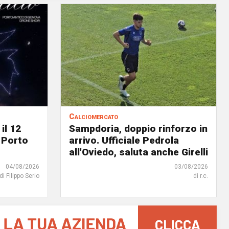
Calciomercato
il 12
Sampdoria, doppio rinforzo in
 Porto
arrivo. Ufficiale Pedrola
all'Oviedo, saluta anche Girelli
04/08/2026
03/08/2026
di Filippo Serio
di r.c.