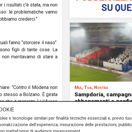
i risultati c'è stata, ma non
osso: le problematiche vanno
dobbiamo crederci.”
uali fanno “storcere il naso”.
sono figli di tante cose. La
e non meritavamo di stare a
hiare: “Contro il Modena non
Mia, Tua, Nostra
Sampdoria, campagn
Lo stesso a Bolzano. È girata
abbonamenti a gonfie
ne che è mancata. Lì il fuoco
superata quota 15mil
OOKIE
okie e tecnologie similari per finalità tecniche essenziali e, previo t
onalizzazione dell'esperienza, misurazione delle prestazioni, pubblic
con piattaforme di audience measurement.