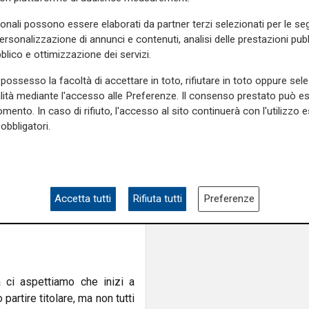
ortato un piccolo problema ma
nto, Donati applaude Coda per
sonali possono essere elaborati da partner terzi selezionati per le seg
 essere uno stimolo, non un
personalizzazione di annunci e contenuti, analisi delle prestazioni pubbl
blico e ottimizzazione dei servizi.
possesso la facoltà di accettare in toto, rifiutare in toto oppure sele
alità mediante l'accesso alle Preferenze. Il consenso prestato può 
k: “Mentalmente ha grande
mento. In caso di rifiuto, l'accesso al sito continuerà con l'utilizzo e
terminazione. È un giocatore
obbligatori.
tto: “Siamo a posto. Forse
Accetta tutti
Rifiuta tutti
Preferenze
ù del necessario e poteva
 ci aspettiamo che inizi a
partire titolare, ma non tutti