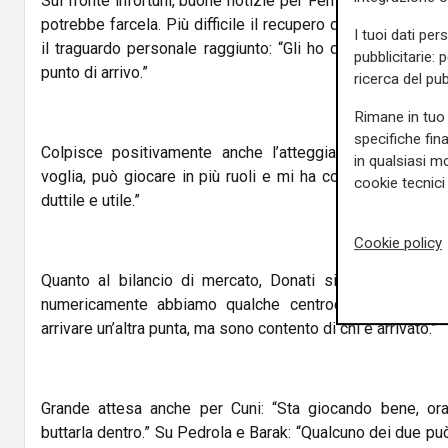
Sul fronte infortuni, buone notizie per Ferrari, che ha rip
potrebbe farcela. Più difficile il recupero di Coubis. Inta
I tuoi dati per
il traguardo personale raggiunto: “Gli ho detto che deve
pubblicitarie: 
punto di arrivo.”
ricerca del pub
Rimane in tuo 
specifiche fin
Colpisce positivamente anche l’atteggiamento di Bara
in qualsiasi mo
voglia, può giocare in più ruoli e mi ha colpito per la de
cookie tecnici 
duttile e utile.”
Cookie policy
Quanto al bilancio di mercato, Donati si dice soddisfa
numericamente abbiamo qualche centrocampista in pi
arrivare un’altra punta, ma sono contento di chi è arrivato.”
Grande attesa anche per Cuni: “Sta giocando bene, ora
buttarla dentro.” Su Pedrola e Barak: “Qualcuno dei due può 