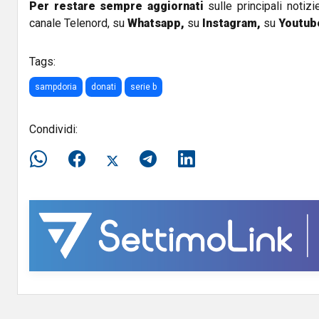
Per restare sempre aggiornati
sulle principali notizi
canale Telenord, su
Whatsapp,
su
Instagram
,
su
Youtub
Tags:
sampdoria
donati
serie b
Condividi: