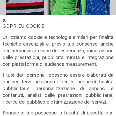
𝗫
Mercato
GDPR EU COOKIE
La Sampdoria blinda Krastev: il
portiere prolunga fino al 2030
Utilizziamo cookie e tecnologie similari per finalità
tecniche essenziali e, previo tuo consenso, anche
05/08/2026
di F.S.
per personalizzazione dell'esperienza, misurazione
delle prestazioni, pubblicità mirata e integrazione
con piattaforme di audience measurement.
I tuoi dati personali possono essere elaborati da
partner terzi selezionati per le seguenti finalità
pubblicitarie: personalizzazione di annunci e
contenuti, analisi delle prestazioni pubblicitarie,
ricerca del pubblico e ottimizzazione dei servizi.
Rimane in tuo possesso la facoltà di accettare in