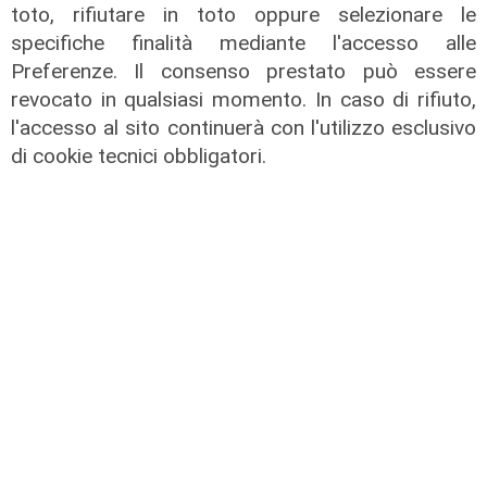
toto, rifiutare in toto oppure selezionare le
specifiche finalità mediante l'accesso alle
Preferenze. Il consenso prestato può essere
revocato in qualsiasi momento. In caso di rifiuto,
l'accesso al sito continuerà con l'utilizzo esclusivo
di cookie tecnici obbligatori.
La festa
80 anni di Sampdoria, il 12 agosto
spettacolo al Porto Antico con 450
droni
04/08/2026
di Filippo Serio