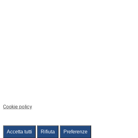
© Telenord Srl
P.IVA e CF: 00945590107 - ISC. REA - GE: 229501
Sede Legale: Via XX Settembre 41/3, 16121 GENOVA
PEC: contabilita@pec.telenord.it
Capitale sociale: 343.598,42 euro i.v.
Tutti i diritti riservati, vietata la copia anche parziale
dei contenuti
pubtelenord@telenord.it
Tel. 010 55 32 701
Informativa della privacy
|
Gestisci consenso
Cookie policy
Accetta tutti
Rifiuta
Preferenze