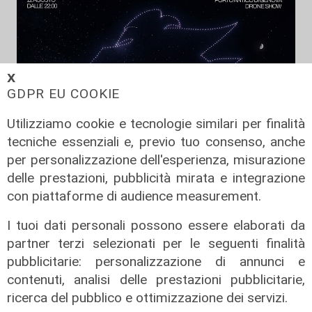
𝗫
GDPR EU COOKIE
Utilizziamo cookie e tecnologie similari per finalità
tecniche essenziali e, previo tuo consenso, anche
per personalizzazione dell'esperienza, misurazione
delle prestazioni, pubblicità mirata e integrazione
con piattaforme di audience measurement.
I tuoi dati personali possono essere elaborati da
partner terzi selezionati per le seguenti finalità
La festa
pubblicitarie: personalizzazione di annunci e
80 anni di Sampdoria, il 12 agosto
contenuti, analisi delle prestazioni pubblicitarie,
spettacolo al Porto Antico con 450
ricerca del pubblico e ottimizzazione dei servizi.
droni