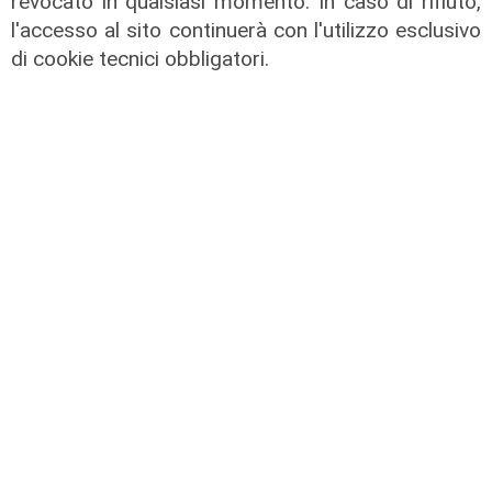
revocato in qualsiasi momento. In caso di rifiuto,
l'accesso al sito continuerà con l'utilizzo esclusivo
di cookie tecnici obbligatori.
Rinnovo
"Non siamo solo organizzatori di
eventi": i CIV di Genova chiedono
più spazio nelle scelte per la città
06/08/2026
di F.S.