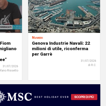
Numeri
 Fiom
Genova Industrie Navali: 22
nigliano
milioni di utile, riconferma
per Garrè
ree"
31/07/2026
di R.C.
31/07/2026
efano Rissetto