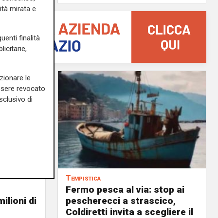
ità mirata e
uenti finalità
icitarie,
zionare le
essere revocato
sclusivo di
Tempistica
Fermo pesca al via: stop ai
ilioni di
pescherecci a strascico,
Coldiretti invita a scegliere il