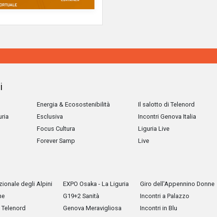
i
Energia & Ecosostenibilità
Il salotto di Telenord
uria
Esclusiva
Incontri Genova Italia
Focus Cultura
Liguria Live
Forever Samp
Live
ionale degli Alpini
EXPO Osaka - La Liguria
Giro dell'Appennino Donne
he
G19+2 Sanità
Incontri a Palazzo
Telenord
Genova Meravigliosa
Incontri in Blu