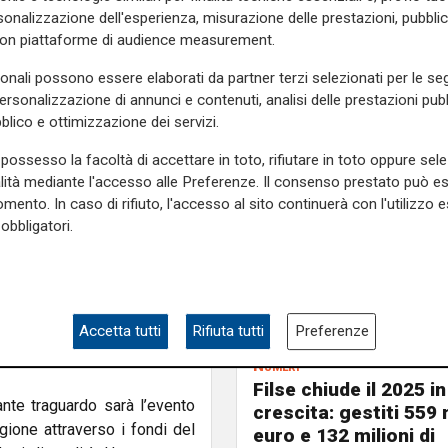
alorizzando le peculiarità di
onalizzazione dell'esperienza, misurazione delle prestazioni, pubblic
con piattaforme di audience measurement.
 il vicepresidente della
sonali possono essere elaborati da partner terzi selezionati per le seg
iana
– scriviamo una pagina
personalizzazione di annunci e contenuti, analisi delle prestazioni pubbl
verso un’enologia sempre più
blico e ottimizzazione dei servizi.
sparenza verso i consumatori".
possesso la facoltà di accettare in toto, rifiutare in toto oppure sele
ione e tutela: permettono di
alità mediante l'accesso alle Preferenze. Il consenso prestato può 
mento. In caso di rifiuto, l'accesso al sito continuerà con l'utilizzo e
e, rafforzando l’identità del
obbligatori.
risultato è frutto di un lungo
 istituzioni e operatori della
ità dei nostri territori e
Accetta tutti
Rifiuta tutti
Preferenze
 anche un esempio virtuoso di
Numeri
Filse chiude il 2025 in
nte traguardo sarà l’evento
crescita: gestiti 559 m
gione attraverso i fondi del
euro e 132 milioni di