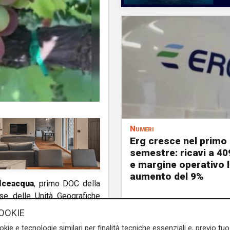
Numeri
Erg cresce nel primo
semestre: ricavi a 40
e margine operativo l
aumento del 9%
lceacqua
, primo DOC della
ase delle Unità Geografiche
Gazzetta Ufficiale approva il
OOKIE
UGA, suddivise su 7 Comuni,
okie e tecnologie similari per finalità tecniche essenziali e, previo t