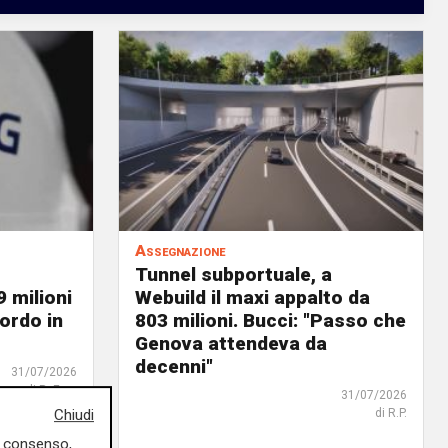
Assegnazione
Tunnel subportuale, a
9 milioni
Webuild il maxi appalto da
ordo in
803 milioni. Bucci: "Passo che
Genova attendeva da
decenni"
31/07/2026
di R. Eco.
31/07/2026
di R.P.
Chiudi
uo consenso,