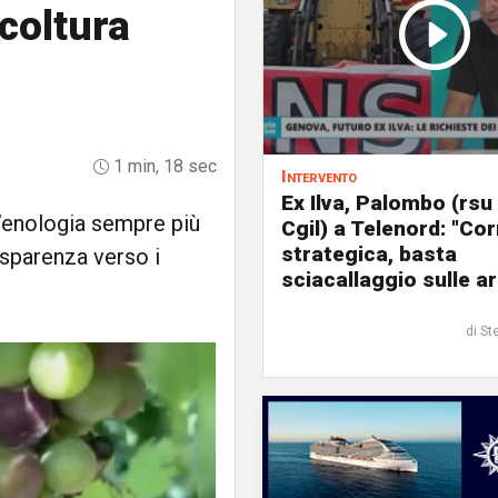
icoltura
1 min, 18 sec
Intervento
Ex Ilva, Palombo (rsu
n’enologia sempre più
Cgil) a Telenord: "Cor
strategica, basta
rasparenza verso i
sciacallaggio sulle a
di St