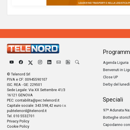
Programm
Agenda Liguria
Benvenuti in Lig
© Telenord Srl
Close UP
P.IVA e CF: 00945590107
Derby del lunedì
ISC. REA - GE: 229501
Sede Legale: Via XX Settembre 41/3
16121 GENOVA
Speciali
PEC:
contabilita@pec.telenord.it
Capitale sociale: 343.598,42 euro i.v.
97ª Adunata Naz
pubtelenord@telenord.it
Tel. 010 5532701
Botteghe storic
Privacy Policy
Capodanno con 
Cookie Policy