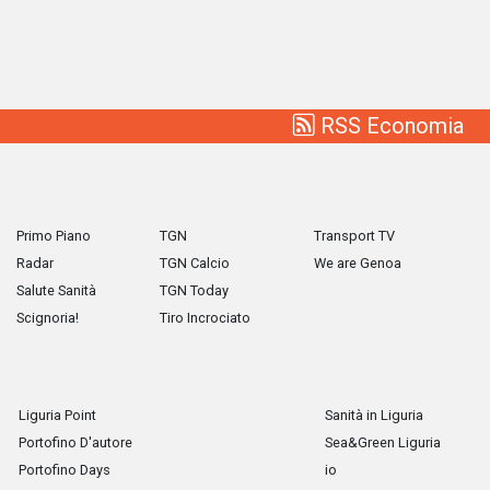
RSS Economia
Primo Piano
TGN
Transport TV
Radar
TGN Calcio
We are Genoa
Salute Sanità
TGN Today
Scignoria!
Tiro Incrociato
Liguria Point
Sanità in Liguria
Portofino D'autore
Sea&Green Liguria
Portofino Days
io