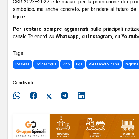
CSR 2023–2027 e le misure per la promozione dei prodo
simbolico, ma anche concreto, per brindare al futuro del
ligure.
Per restare sempre aggiornati
sulle principali notizi
canale Telenord, su
Whatsapp,
su
Instagram
,
su
Youtub
Tags:
rossese
Dolceacqua
vino
uga
Alessandro Piana
regione 
Condividi: