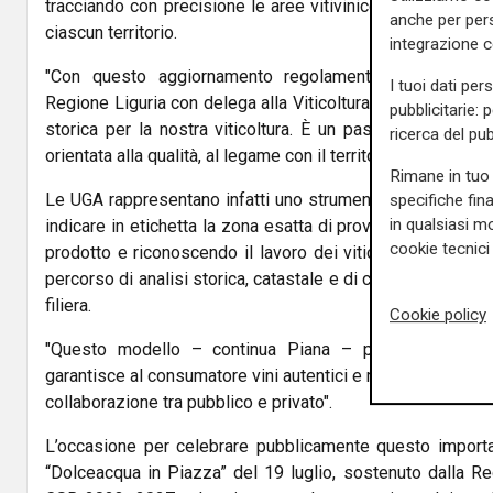
tracciando con precisione le aree vitivinicole storiche e v
anche per pers
ciascun territorio.
integrazione 
"Con questo aggiornamento regolamentare – commenta
I tuoi dati per
Regione Liguria con delega alla Viticoltura,
Alessandro P
pubblicitarie: 
storica per la nostra viticoltura. È un passo in avanti 
ricerca del pub
orientata alla qualità, al legame con il territorio e alla tra
Rimane in tuo 
Le UGA rappresentano infatti uno strumento di valorizzaz
specifiche fin
in qualsiasi mo
indicare in etichetta la zona esatta di provenienza delle uv
cookie tecnici 
prodotto e riconoscendo il lavoro dei viticoltori locali. Il 
percorso di analisi storica, catastale e di concertazione tra
filiera.
Cookie policy
"Questo modello – continua Piana – premia la specific
garantisce al consumatore vini autentici e riconoscibili. È
collaborazione tra pubblico e privato".
L’occasione per celebrare pubblicamente questo importa
“Dolceacqua in Piazza” del 19 luglio, sostenuto dalla Re