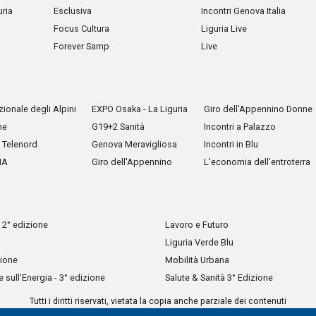
uria
Esclusiva
Incontri Genova Italia
Focus Cultura
Liguria Live
Forever Samp
Live
ionale degli Alpini
EXPO Osaka - La Liguria
Giro dell'Appennino Donne
he
G19+2 Sanità
Incontri a Palazzo
Telenord
Genova Meravigliosa
Incontri in Blu
IA
Giro dell'Appennino
L'economia dell'entroterra
 2° edizione
Lavoro e Futuro
Liguria Verde Blu
zione
Mobilità Urbana
sull’Energia - 3° edizione
Salute & Sanità 3° Edizione
Tutti i diritti riservati, vietata la copia anche parziale dei contenuti