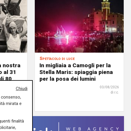
Spettacolo di luce
a nostra
In migliaia a Camogli per la
o al 31
Stella Maris: spiaggia piena
li 80
per la posa dei lumini
03/08/2026
Chiudi
di r.c.
03/08/2026
uo consenso,
di F.S.
ità mirata e
uenti finalità
icitarie,