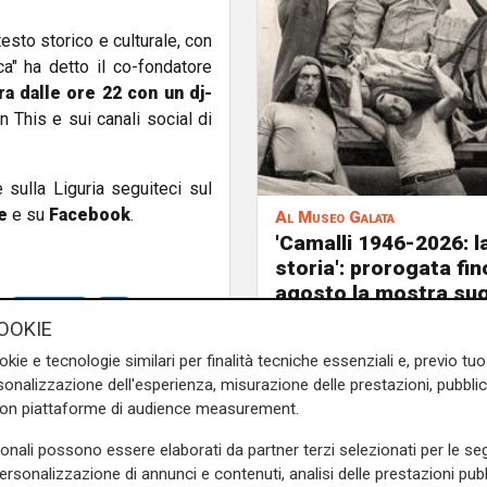
sto storico e culturale, con
ca" ha detto il co-fondatore
ra dalle ore 22 con un dj-
This e sui canali social di
e sulla Liguria seguiteci sul
e
e su
Facebook
.
Al Museo Galata
'Camalli 1946-2026: l
storia': prorogata fin
agosto la mostra sug
spettacolo
luci
anni della CULMV
OOKIE
okie e tecnologie similari per finalità tecniche essenziali e, previo t
onalizzazione dell'esperienza, misurazione delle prestazioni, pubblic
con piattaforme di audience measurement.
sonali possono essere elaborati da partner terzi selezionati per le seg
personalizzazione di annunci e contenuti, analisi delle prestazioni pubbl