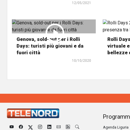
12/05/2021
Genova, sold-out per i Rolli
Rolli Day
Days: turisti più giovani e da
virtuale e
fuori città
bellezze 
10/10/2020
Programm
Agenda Liguria