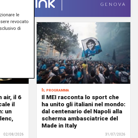
zionare le
essere revocato
sclusivo di
Il programma
air, il 6
Il MEI racconta lo sport che
ale il
ha unito gli italiani nel mondo:
n: un
dal centenario del Napoli alla
lenc,
scherma ambasciatrice del
Made in Italy
02/08/2026
31/07/2026