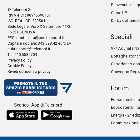
Benvenuti in Lig
© Telenord Srl
Close UP
P.IVA e CF: 00945590107
Derby del lunedì
ISC. REA - GE: 229501
Sede Legale: Via XX Settembre 41/3
16121 GENOVA
Speciali
PEC:
contabilita@pec.telenord.it
Capitale sociale: 343.598,42 euro i.v.
97ª Adunata Naz
pubtelenord@telenord.it
Tel. 010 5532701
Botteghe storic
Privacy Policy
Capodanno con 
Cookie Policy
Rivedi consenso privacy
Convegno Reg4
Forum
Ecosostenibilita
Scarica l'App di Telenord
Ecosostenibilità
Energia - 2° edi
Forum Nazionale 