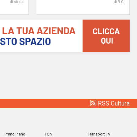
di steris
di R.C.
RSS Cultura
Primo Piano
TGN
Transport TV