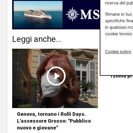
ricerca del pub
Rimane in tuo 
specifiche fin
in qualsiasi mo
cookie tecnici 
Leggi anche...
Cookie policy
Genova, s
12mila pr
Genova, tornano i Rolli Days.
L'assessore Grosso: "Pubblico
nuovo e giovane"