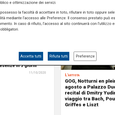
blico e ottimizzazione dei servizi.
possesso la facoltà di accettare in toto, rifiutare in toto oppure sele
alità mediante l'accesso alle Preferenze. Il consenso prestato può 
mento. In caso di rifiuto, l'accesso al sito continuerà con l'utilizzo e
obbligatori.
Accetta tutti
Rifiuta tutti
Preferenze
uccesso Rolli Days:
esenze in 3 giorni
11/10/2020
L'artista
GOG, Notturni en plein 
agosto a Palazzo Duc
recital di Dmitry Yudi
viaggio tra Bach, Pou
Griffes e Liszt