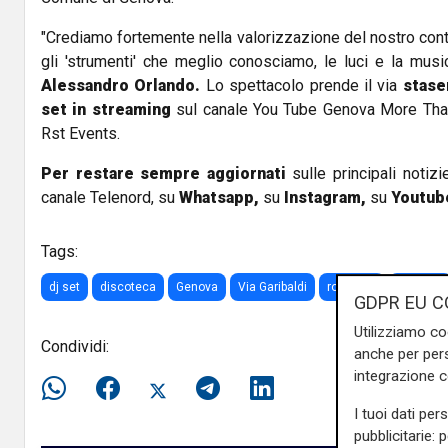
"Crediamo fortemente nella valorizzazione del nostro conte
gli 'strumenti' che meglio conosciamo, le luci e la musi
Alessandro Orlando.
Lo spettacolo prende il via
stase
set in streaming
sul canale You Tube Genova More Than 
Rst Events.
Per restare sempre aggiornati
sulle principali notizi
canale Telenord, su
Whatsapp,
su
Instagram
,
su
Youtub
Tags:
dj set
discoteca
Genova
Via Garibaldi
rolli days
Comune
GDPR EU C
Utilizziamo co
Condividi:
anche per pers
integrazione 
I tuoi dati per
pubblicitarie: 