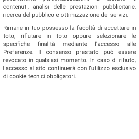
contenuti, analisi delle prestazioni pubblicitarie,
Il dibattito
ricerca del pubblico e ottimizzazione dei servizi.
Nuova diga, Orlando (PD): "I
Rimane in tuo possesso la facoltà di accettare in
cittadini meritano informazioni
toto, rifiutare in toto oppure selezionare le
trasparenti e rispetto della legalità"
specifiche finalità mediante l'accesso alle
04/08/2026
Preferenze. Il consenso prestato può essere
di Redazione
revocato in qualsiasi momento. In caso di rifiuto,
l'accesso al sito continuerà con l'utilizzo esclusivo
di cookie tecnici obbligatori.
L'analisi